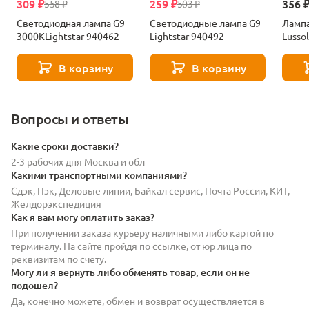
309 ₽
259 ₽
356 
558 ₽
503 ₽
Светодиодная лампа G9
Светодиодные лампа G9
Лампа
3000KLightstar 940462
Lightstar 940492
Lusso
В корзину
В корзину
Вопросы и ответы
Какие сроки доставки?
2-3 рабочих дня Москва и обл
Какими транспортными компаниями?
Сдэк, Пэк, Деловые линии, Байкал сервис, Почта России, КИТ,
Желдорэкспедиция
Как я вам могу оплатить заказ?
При получении заказа курьеру наличными либо картой по
терминалу. На сайте пройдя по ссылке, от юр лица по
реквизитам по счету.
Могу ли я вернуть либо обменять товар, если он не
подошел?
Да, конечно можете, обмен и возврат осуществляется в