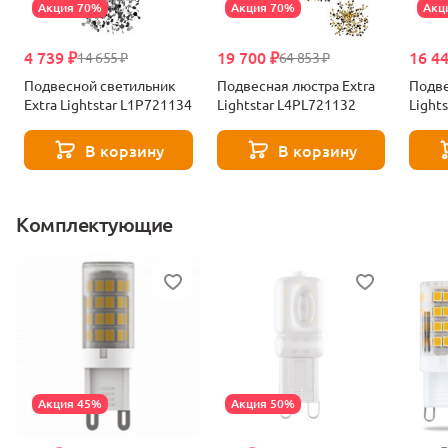
Акция 70%
Акция 70%
Акц
4 739 ₽
19 700 ₽
16 4
14 655 ₽
64 853 ₽
Подвесной светильник
Подвесная люстра Extra
Подве
Extra Lightstar L1P721134
Lightstar L4PL721132
Light
В корзину
В корзину
Комплектующие
Акция 45%
Акция 50%