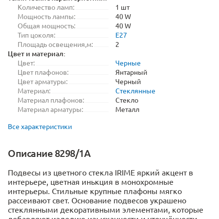
Количество ламп:
1 шт
Мощность лампы:
40 W
Общая мощность:
40 W
Тип цоколя:
E27
Площадь освещения,м:
2
Цвет и материал:
Цвет:
Черные
Цвет плафонов:
Янтарный
Цвет арматуры:
Черный
Материал:
Стеклянные
Материал плафонов:
Стекло
Материал арматуры:
Металл
Все характеристики
Описание 8298/1A
Подвесы из цветного стекла IRIME яркий акцент в
интерьере, цветная инькция в монохромные
интерьеры. Стильные крупные плафоны мягко
рассеивают свет. Основание подвесов украшено
стеклянными декоративными элементами, которые
добавляют изделию изысканности и утончённости.