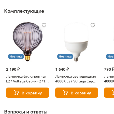
Комплектующие
Новинка
Новинка
Нов
2 190 ₽
1 640 ₽
790 
Лампочка филоментная
Лампочка светодиодная
Лампо
Е27 Voltega Серия - 271
4000К Е27 Voltega Серия
4000К
8529
- 271 8589
- 271
В корзину
В корзину
Вопросы и ответы