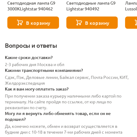
Светодиодная лампа G9
Светодиодные лампа G9
Лампа
3000KLightstar 940462
Lightstar 940492
Lusso
В корзину
В корзину
Вопросы и ответы
Какие сроки доставки?
2-3 рабочих дня Москва и обл
Какими транспортными компаниями?
Сдэк, Пэк, Деловые линии, Байкал сервис, Почта России, КИТ,
Желдорэкспедиция
Как я вам могу оплатить заказ?
При получении заказа курьеру наличными либо картой по
терминалу. На сайте пройдя по ссылке, от юр лица по
реквизитам по счету.
Могу ли я вернуть либо обменять товар, если он не
подошел?
Да, конечно можете, обмен и возврат осуществляется в
будние дни с 10-18 в течении 7-ми рабочих дней с момента