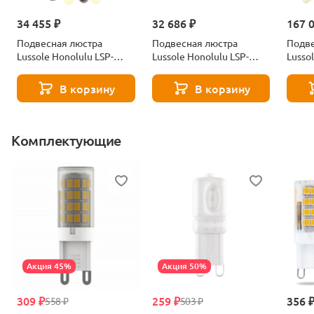
34 455 ₽
32 686 ₽
167 
Подвесная люстра
Подвесная люстра
Подве
Lussole Honolulu LSP-
Lussole Honolulu LSP-
Lusso
6068
6069
6067
В корзину
В корзину
Комплектующие
Акция 45%
Акция 50%
309 ₽
259 ₽
356 
558 ₽
503 ₽