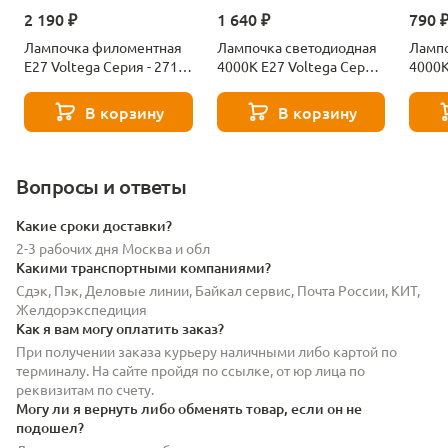
2 190 ₽
1 640 ₽
790 
Лампочка филоментная
Лампочка светодиодная
Лампо
Е27 Voltega Серия - 271
4000К Е27 Voltega Серия
4000К
8529
- 271 8589
- 271
В корзину
В корзину
Вопросы и ответы
Какие сроки доставки?
2-3 рабочих дня Москва и обл
Какими транспортными компаниями?
Сдэк, Пэк, Деловые линии, Байкал сервис, Почта России, КИТ,
Желдорэкспедиция
Как я вам могу оплатить заказ?
При получении заказа курьеру наличными либо картой по
терминалу. На сайте пройдя по ссылке, от юр лица по
реквизитам по счету.
Могу ли я вернуть либо обменять товар, если он не
подошел?