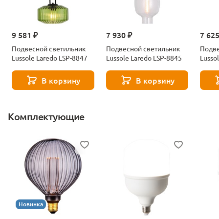
9 581 ₽
7 930 ₽
7 625
Подвесной светильник
Подвесной светильник
Подве
Lussole Laredo LSP-8847
Lussole Laredo LSP-8845
Lusso
В корзину
В корзину
Комплектующие
Новинка