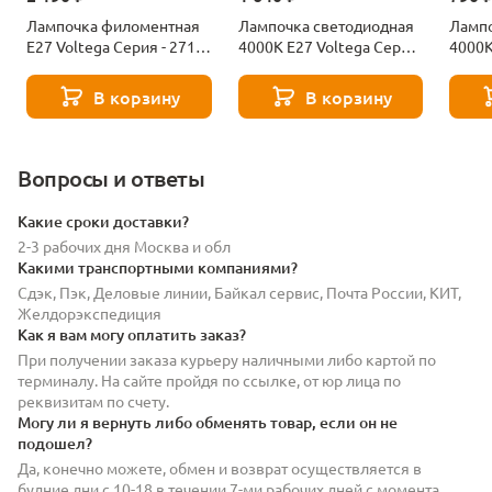
Лампочка филоментная
Лампочка светодиодная
Лампо
Е27 Voltega Серия - 271
4000К Е27 Voltega Серия
4000К
8529
- 271 8589
- 271
В корзину
В корзину
Вопросы и ответы
Какие сроки доставки?
2-3 рабочих дня Москва и обл
Какими транспортными компаниями?
Сдэк, Пэк, Деловые линии, Байкал сервис, Почта России, КИТ,
Желдорэкспедиция
Как я вам могу оплатить заказ?
При получении заказа курьеру наличными либо картой по
терминалу. На сайте пройдя по ссылке, от юр лица по
реквизитам по счету.
Могу ли я вернуть либо обменять товар, если он не
подошел?
Да, конечно можете, обмен и возврат осуществляется в
будние дни с 10-18 в течении 7-ми рабочих дней с момента