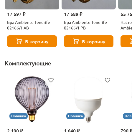
17 597 ₽
17 589 ₽
55 7
Бра Ambiente Tenerife
Бра Ambiente Tenerife
Насто
02166/1 AB
02166/1 PB
Ambie
02166
В корзину
В корзину
Комплектующие
Новинка
Новинка
Нов
2 190 ₽
1 640 ₽
790 