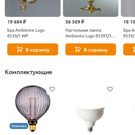
19 684 ₽
56 569 ₽
18 1
Бра Ambiente Lugo
Настольная лампа
Бра A
8539/1 WP
Ambiente Lugo 8539T/3
8539/
WP
В корзину
В корзину
Комплектующие
Новинка