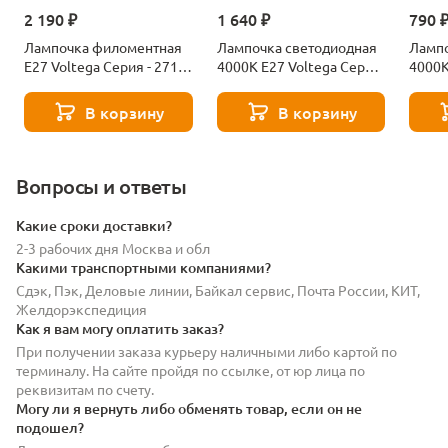
2 190 ₽
1 640 ₽
790 
Лампочка филоментная
Лампочка светодиодная
Лампо
Е27 Voltega Серия - 271
4000К Е27 Voltega Серия
4000К
8529
- 271 8589
- 271
В корзину
В корзину
Вопросы и ответы
Какие сроки доставки?
2-3 рабочих дня Москва и обл
Какими транспортными компаниями?
Сдэк, Пэк, Деловые линии, Байкал сервис, Почта России, КИТ,
Желдорэкспедиция
Как я вам могу оплатить заказ?
При получении заказа курьеру наличными либо картой по
терминалу. На сайте пройдя по ссылке, от юр лица по
реквизитам по счету.
Могу ли я вернуть либо обменять товар, если он не
подошел?