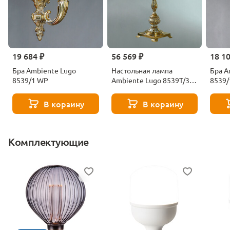
19 684 ₽
56 569 ₽
18 1
Бра Ambiente Lugo
Настольная лампа
Бра A
8539/1 WP
Ambiente Lugo 8539T/3
8539/
WP
В корзину
В корзину
Комплектующие