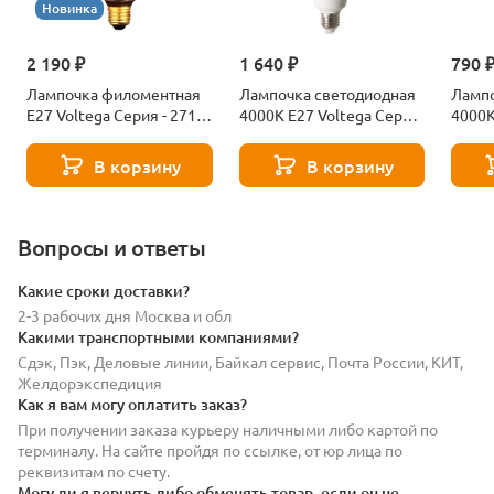
Новинка
2 190 ₽
1 640 ₽
790 
Лампочка филоментная
Лампочка светодиодная
Лампо
Е27 Voltega Серия - 271
4000К Е27 Voltega Серия
4000К
8529
- 271 8589
- 271
В корзину
В корзину
Вопросы и ответы
Какие сроки доставки?
2-3 рабочих дня Москва и обл
Какими транспортными компаниями?
Сдэк, Пэк, Деловые линии, Байкал сервис, Почта России, КИТ,
Желдорэкспедиция
Как я вам могу оплатить заказ?
При получении заказа курьеру наличными либо картой по
терминалу. На сайте пройдя по ссылке, от юр лица по
реквизитам по счету.
Могу ли я вернуть либо обменять товар, если он не