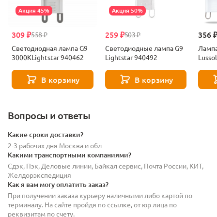
Акция 45%
Акция 50%
309 ₽
259 ₽
356 
558 ₽
503 ₽
Светодиодная лампа G9
Светодиодные лампа G9
Лампа
3000KLightstar 940462
Lightstar 940492
Lusso
В корзину
В корзину
Вопросы и ответы
Какие сроки доставки?
2-3 рабочих дня Москва и обл
Какими транспортными компаниями?
Сдэк, Пэк, Деловые линии, Байкал сервис, Почта России, КИТ,
Желдорэкспедиция
Как я вам могу оплатить заказ?
При получении заказа курьеру наличными либо картой по
терминалу. На сайте пройдя по ссылке, от юр лица по
реквизитам по счету.