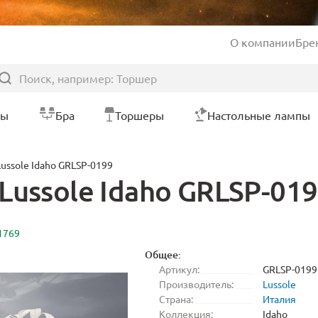
О компании
Бре
ры
Бра
Торшеры
Настольные лампы
ussole Idaho GRLSP-0199
Lussole Idaho GRLSP-01
1769
Общее:
Артикул:
GRLSP-0199
Производитель:
Lussole
Страна:
Италия
Коллекция:
Idaho