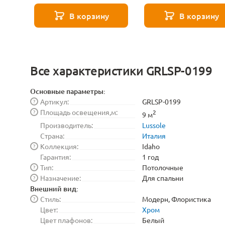
Voltega Серия - 271
Е27 Voltega Серия -
8529
271 8589
В корзину
В корзину
Все характеристики GRLSP-0199
Основные параметры:
Артикул:
GRLSP-0199
?
Площадь освещения,м:
?
2
9 м
Производитель:
Lussole
Страна:
Италия
Коллекция:
Idaho
?
Гарантия:
1 год
Тип:
Потолочные
?
Назначение:
Для спальни
?
Внешний вид:
Стиль:
Модерн, Флористика
?
Цвет:
Хром
Цвет плафонов:
Белый