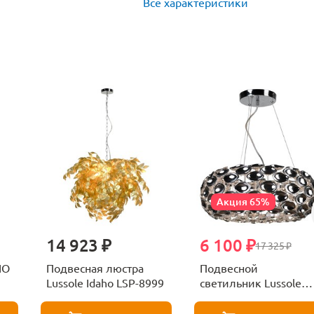
Все характеристики
Акция 65%
14 923 ₽
6 100 ₽
17 325 ₽
Подвесная люстра
Подвесной
Lussole Idaho LSP-8999
светильник Lussole
Idaho LSP-0170