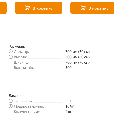
Е27 Voltega Серия -
Е27 Voltega Серия -
271 8587
271 8588
В корзину
В корзину
Размеры:
Диаметр:
700 мм (70 см)
?
Высота:
800 мм (80 см)
?
Ширина:
700 мм (70 см)
Высота min:
500
Лампы:
Тип цоколя:
E27
?
Мощность лампы:
10 W
?
Количество ламп:
4 шт