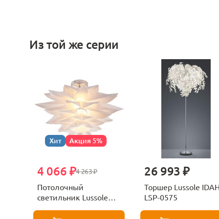
Из той же серии
Хит
Акция 5%
4 066 ₽
26 993 ₽
4 263 ₽
Потолочный
Торшер Lussole IDAHO
светильник Lussole
LSP-0575
LSP-8577