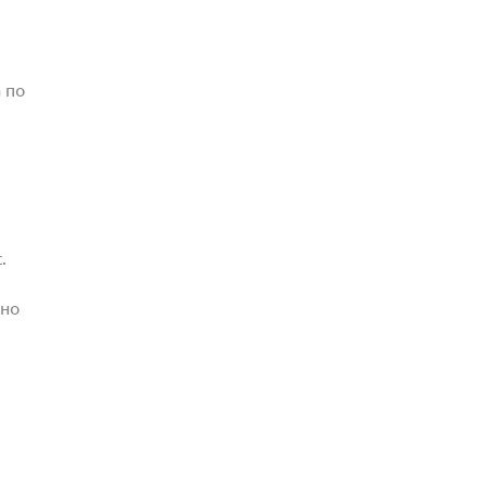
 по
.
жно