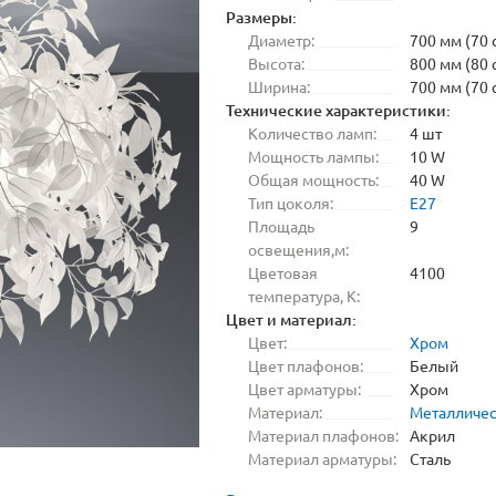
Размеры:
Диаметр:
700 мм (70 
Высота:
800 мм (80 
Ширина:
700 мм (70 
Технические характеристики:
Количество ламп:
4 шт
Мощность лампы:
10 W
Общая мощность:
40 W
Тип цоколя:
E27
Площадь
9
освещения,м:
Цветовая
4100
температура, K:
Цвет и материал:
Цвет:
Хром
Цвет плафонов:
Белый
Цвет арматуры:
Хром
Материал:
Металличе
Материал плафонов:
Акрил
Материал арматуры:
Сталь