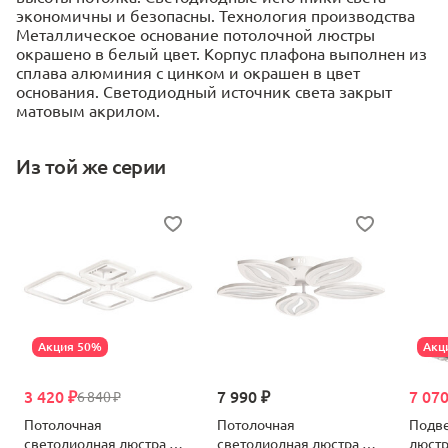
экономичны и безопасны. Технология производства
Металлическое основание потолочной люстры
окрашено в белый цвет. Корпус плафона выполнен из
сплава алюминия с цинком и окрашен в цвет
основания. Светодиодный источник света закрыт
матовым акрилом.
Из той же серии
Акция 50%
Акц
3 420 ₽
7 990 ₽
7 070
6 840 ₽
Потолочная
Потолочная
Подве
светодиодная люстра De
светодиодная люстра De
люстр