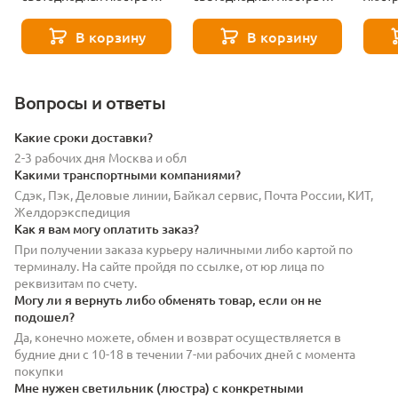
City Мадлен 424018304
City Мадлен 424018405
City 
В корзину
В корзину
Вопросы и ответы
Какие сроки доставки?
2-3 рабочих дня Москва и обл
Какими транспортными компаниями?
Сдэк, Пэк, Деловые линии, Байкал сервис, Почта России, КИТ,
Желдорэкспедиция
Как я вам могу оплатить заказ?
При получении заказа курьеру наличными либо картой по
терминалу. На сайте пройдя по ссылке, от юр лица по
реквизитам по счету.
Могу ли я вернуть либо обменять товар, если он не
подошел?
Да, конечно можете, обмен и возврат осуществляется в
будние дни с 10-18 в течении 7-ми рабочих дней с момента
покупки
Мне нужен светильник (люстра) с конкретными