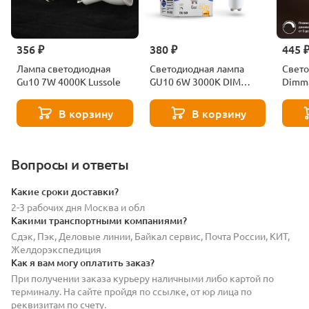
356 ₽
380 ₽
445 
Лампа светодиодная
Светодиодная лампа
Свето
Gu10 7W 4000K Lussole
GU10 6W 3000K DIM
Dimm
Voltega Sofit dim 7251
4200
Elekt
В корзину
В корзину
BLGU
Вопросы и ответы
Какие сроки доставки?
2-3 рабочих дня Москва и обл
Какими транспортными компаниями?
Сдэк, Пэк, Деловые линии, Байкал сервис, Почта России, КИТ,
Желдорэкспедиция
Как я вам могу оплатить заказ?
При получении заказа курьеру наличными либо картой по
терминалу. На сайте пройдя по ссылке, от юр лица по
реквизитам по счету.