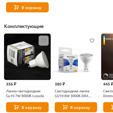
В корзину
Комплектующие
356 ₽
380 ₽
445 
Лампа светодиодная
Светодиодная лампа
Свето
Gu10 7W 4000K Lussole
GU10 6W 3000K DIM
Dimm
Voltega Sofit dim 7251
4200
Elekt
В корзину
В корзину
BLGU