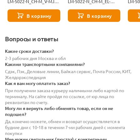
LM-5022-N_CH-M_V-MJ9-
LM-5022-N_CH-M_EL-
LM-5
101-11146
black-11145
117-1
В корзину
В корзину
Вопросы и ответы
Какие сроки доставки?
2-3 рабочих дня Москва и обл
Какими транспортными компаниями?
Сдэк, Пэк, Деловые линии, Байкал сервис, Почта России, КИТ,
Желдорэкспедиция
Как я вам могу оплатить заказ?
При получении заказа курьеру наличными либо картой по
терминалу. На сайте пройдя по ссылке, от юр лица по
реквизитам по счету.
Могу ли я вернуть либо обменять товар, если он не
подошел?
Да, конечно можете, обмен и возврат осуществляется в
будние дни с 10-18 в течении 7-ми рабочих дней с момента
покупки
Мне нужен светильник (люстра) с конкретными