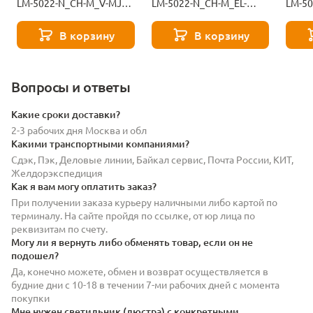
LM-5022-N_CH-M_V-MJ9-
LM-5022-N_CH-M_EL-
LM-5
101-11146
black-11145
117-1
В корзину
В корзину
Вопросы и ответы
Какие сроки доставки?
2-3 рабочих дня Москва и обл
Какими транспортными компаниями?
Сдэк, Пэк, Деловые линии, Байкал сервис, Почта России, КИТ,
Желдорэкспедиция
Как я вам могу оплатить заказ?
При получении заказа курьеру наличными либо картой по
терминалу. На сайте пройдя по ссылке, от юр лица по
реквизитам по счету.
Могу ли я вернуть либо обменять товар, если он не
подошел?
Да, конечно можете, обмен и возврат осуществляется в
будние дни с 10-18 в течении 7-ми рабочих дней с момента
покупки
Мне нужен светильник (люстра) с конкретными