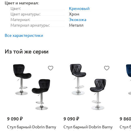
Цвет и материал:
Цвет:
Кремовый
Цвет арматуры:
Хром
Материал:
Экокожа
Материал арматуры:
Металл
Все характеристики
Из той же серии
9 090 ₽
9 090 ₽
9 860
Стул барный Dobrin Barny
Стул барный Dobrin Barny
Стул 