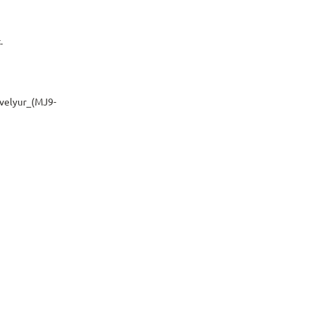
-
elyur_(MJ9-