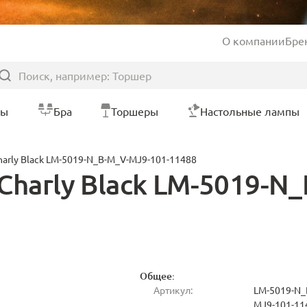
О компании
Бре
ры
Бра
Торшеры
Настольные лампы
harly Black LM-5019-N_B-M_V-MJ9-101-11488
Charly Black LM-5019-N
Общее:
Артикул:
LM-5019-N_
MJ9-101-11