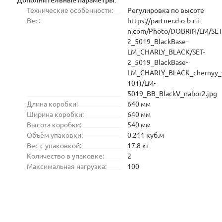
Технические особенности:
Регулировка по высоте
Вес:
https://partner.d-o-b-r-i-
n.com/Photo/DOBRIN/LM/SET
2_5019_BlackBase-
LM_CHARLY_BLACK/SET-
2_5019_BlackBase-
LM_CHARLY_BLACK_chernyy_v
101)/LM-
5019_BB_BlackV_nabor2.jpg
Длина коробки:
640 мм
Ширина коробки:
640 мм
Высота коробки:
540 мм
Объём упаковки:
0.211 куб.м
Вес с упаковкой:
17.8 кг
Количество в упаковке:
2
Максимальная нагрузка:
100