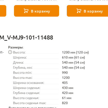
N_B-M_CT-LEO04-
N_B-M_CT-LEO11-
12988
12987
В корзину
В корзину
-M_V-MJ9-101-11488
Размеры:
1-
Высота:
1200 мм (120 см)
?
Ширина:
610 мм (61 см)
Длина:
540 мм (54 см)
Глубина, мм:
540 мм (54 см)
Высота min:
990
Высота max:
1200
Ширина основания:
405
Ширина сиденья:
430 мм
Глубина сиденья:
420 мм
Высота сиденья:
61 мм
Высота сиденья max:
820
Дополнительные параметры: