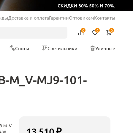
СКИДКИ 30% 50% И 70%.
нды
Доставка и оплата
Гарантии
Оптовикам
Контакты
0
0
0
Споты
Светильники
Уличные
_B-M_V-MJ9-101-
B-M_V-
13 510 ₽
488