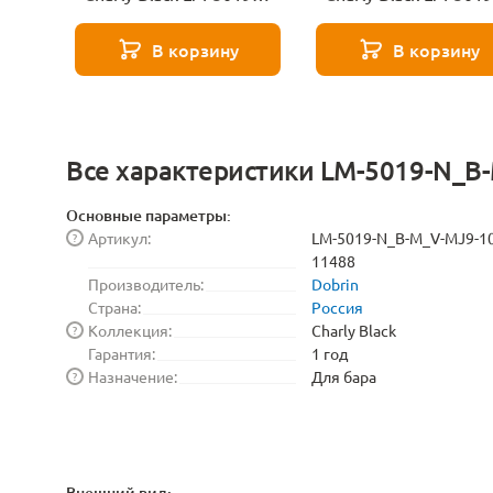
N_B-M_V-MJ9-88-
N_B-M_V-MJ9-117-
12056
12055
В корзину
В корзину
Все характеристики LM-5019-N_B
Основные параметры:
Артикул:
LM-5019-N_B-M_V-MJ9-10
?
11488
Производитель:
Dobrin
Страна:
Россия
Коллекция:
Charly Black
?
Гарантия:
1 год
Назначение:
Для бара
?
Внешний вид: