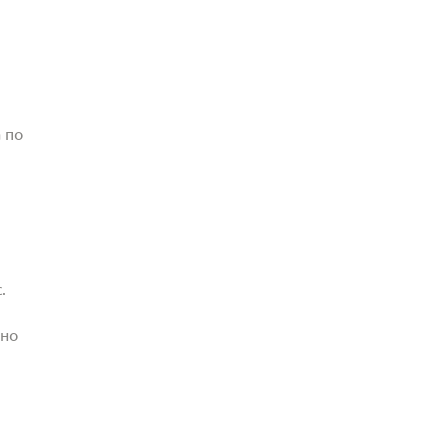
 по
.
жно