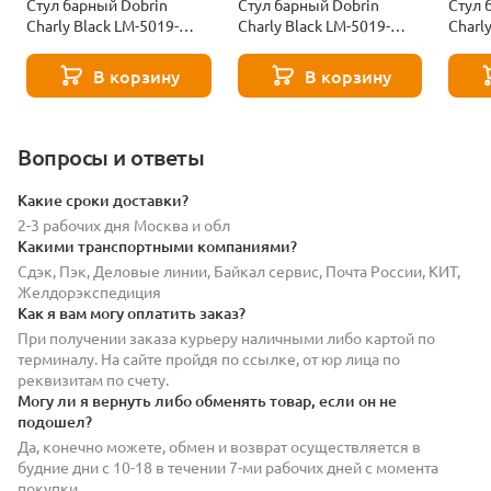
Стул барный Dobrin
Стул барный Dobrin
Стул 
Charly Black LM-5019-
Charly Black LM-5019-
Charl
N_B-M_V-MJ9-88-12056
N_B-M_V-MJ9-101-11488
N_B-
В корзину
В корзину
Вопросы и ответы
Какие сроки доставки?
2-3 рабочих дня Москва и обл
Какими транспортными компаниями?
Сдэк, Пэк, Деловые линии, Байкал сервис, Почта России, КИТ,
Желдорэкспедиция
Как я вам могу оплатить заказ?
При получении заказа курьеру наличными либо картой по
терминалу. На сайте пройдя по ссылке, от юр лица по
реквизитам по счету.
Могу ли я вернуть либо обменять товар, если он не
подошел?
Да, конечно можете, обмен и возврат осуществляется в
будние дни с 10-18 в течении 7-ми рабочих дней с момента
покупки