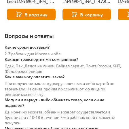
Leon LM-9690-N_B-M_TT-
LM-9690-N_B-M_TT-LAR-
LM-96
LAR-275-3-11158
275-50-11163
275-1
В корзину
В корзину
Вопросы и ответы
Какие сроки доставки?
2-3 рабочих дня Москва и обл
Какими транспортными компаниями?
Сдэк, Пэк, Деловые линии, Байкал сервис, Почта России, КИТ,
Желдорэкспедиция
Как я вам могу оплатить заказ?
При получении заказа курьеру наличными либо картой по
терминалу. На сайте пройдя по ссылке, от юр лица по
реквизитам по счету.
Могу ли я вернуть либо обменять товар, если он не
подошел?
Да, конечно можете, обмен и возврат осуществляется в
будние дни с 10-18 в течении 7-ми рабочих дней с момента
покупки
Мне нужен светильник (люстра) с конкретными