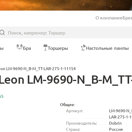
О компании
Бре
ры
Бра
Торшеры
Настольные лампы
eon LM-9690-N_B-M_TT-LAR-275-1-11154
 Leon LM-9690-N_B-M_TT
65
Общее:
Артикул:
LM-9690-N_
LAR-275-1-
Производитель:
Dobrin
Страна:
Россия