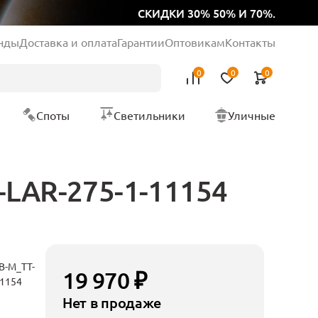
СКИДКИ 30% 50% И 70%.
нды
Доставка и оплата
Гарантии
Оптовикам
Контакты
0
0
0
Споты
Светильники
Уличные
-LAR-275-1-11154
B-M_TT-
19 970 ₽
11154
Нет в продаже