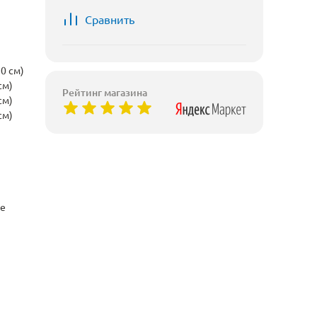
Сравнить
0 см)
см)
Рейтинг магазина
см)
см)
ые