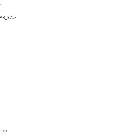
-
-
AR_275-
 по