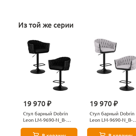
Из той же серии
19 970 ₽
19 970 ₽
Стул барный Dobrin
Стул барный Dobrin
Leon LM-9690-N_B-
Leon LM-9690-N_B-
M_TT-LAR-275-50-
M_TT-LAR-275-17-
11163
11161
В корзину
В корзину