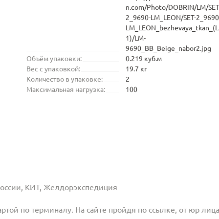
n.com/Photo/DOBRIN/LM/SET
2_9690-LM_LEON/SET-2_9690
LM_LEON_bezhevaya_tkan_(L
1)/LM-
9690_BB_Beige_nabor2.jpg
Объём упаковки:
0.219 куб.м
Вес с упаковкой:
19.7 кг
Количество в упаковке:
2
Максимальная нагрузка:
100
 России, КИТ, Желдорэкспедиция
той по терминалу. На сайте пройдя по ссылке, от юр лица