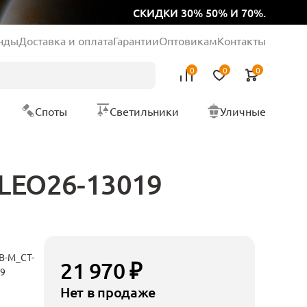
СКИДКИ 30% 50% И 70%.
нды
Доставка и оплата
Гарантии
Оптовикам
Контакты
0
0
0
Споты
Светильники
Уличные
-LEO26-13019
B-M_CT-
21 970 ₽
19
Нет в продаже