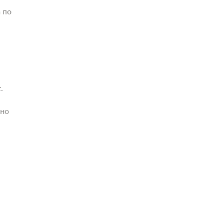
 по
.
жно