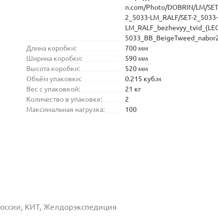
n.com/Photo/DOBRIN/LM/SET
2_5033-LM_RALF/SET-2_5033-
LM_RALF_bezhevyy_tvid_(LE
5033_BB_BeigeTweed_nabor2
Длина коробки:
700 мм
Ширина коробки:
590 мм
Высота коробки:
520 мм
Объём упаковки:
0.215 куб.м
Вес с упаковкой:
21 кг
Количество в упаковке:
2
Максимальная нагрузка:
100
 России, КИТ, Желдорэкспедиция