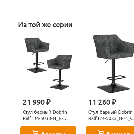
Из той же серии
21 990 ₽
11 260 ₽
Стул барный Dobrin
Стул барный Dobrin
Ralf LM-5033-N_B-
Ralf LM-5033_B-M_C
M_CT-LEO11-13018
LEO11-12878
В корзину
В корзину