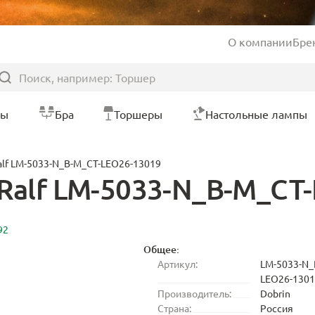
О компании
Бре
ры
Бра
Торшеры
Настольные лампы
alf LM-5033-N_B-M_CT-LEO26-13019
 Ralf LM-5033-N_B-M_CT
92
Общее:
Артикул:
LM-5033-N_
LEO26-130
Производитель:
Dobrin
Страна:
Россия