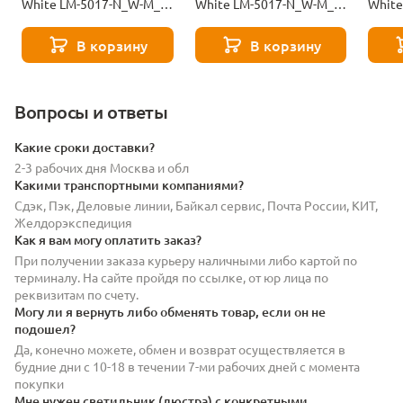
White LM-5017-N_W-M_V-
White LM-5017-N_W-M_V-
White
MJ9-10-12272
MJ9-101-11082
MJ9-1
В корзину
В корзину
Вопросы и ответы
Какие сроки доставки?
2-3 рабочих дня Москва и обл
Какими транспортными компаниями?
Сдэк, Пэк, Деловые линии, Байкал сервис, Почта России, КИТ,
Желдорэкспедиция
Как я вам могу оплатить заказ?
При получении заказа курьеру наличными либо картой по
терминалу. На сайте пройдя по ссылке, от юр лица по
реквизитам по счету.
Могу ли я вернуть либо обменять товар, если он не
подошел?
Да, конечно можете, обмен и возврат осуществляется в
будние дни с 10-18 в течении 7-ми рабочих дней с момента
покупки
Мне нужен светильник (люстра) с конкретными