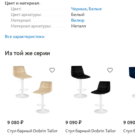
Цвет и материал:
Цвет:
Черные
,
Белые
Цвет арматуры:
Белый
Материал:
Велюр
Материал арматуры:
Металл
Все характеристики
Из той же серии
9 080 ₽
9 090 ₽
9 090
Стул барный Dobrin Tailor
Стул барный Dobrin Tailor
Стул 