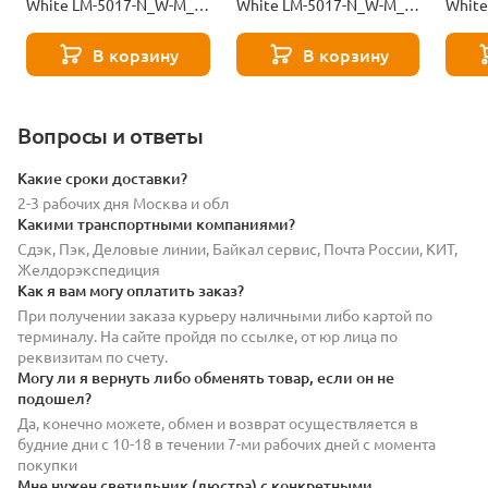
White LM-5017-N_W-M_V-
White LM-5017-N_W-M_V-
White
MJ9-10-12272
MJ9-101-11082
MJ9-1
В корзину
В корзину
Вопросы и ответы
Какие сроки доставки?
2-3 рабочих дня Москва и обл
Какими транспортными компаниями?
Сдэк, Пэк, Деловые линии, Байкал сервис, Почта России, КИТ,
Желдорэкспедиция
Как я вам могу оплатить заказ?
При получении заказа курьеру наличными либо картой по
терминалу. На сайте пройдя по ссылке, от юр лица по
реквизитам по счету.
Могу ли я вернуть либо обменять товар, если он не
подошел?
Да, конечно можете, обмен и возврат осуществляется в
будние дни с 10-18 в течении 7-ми рабочих дней с момента
покупки
Мне нужен светильник (люстра) с конкретными