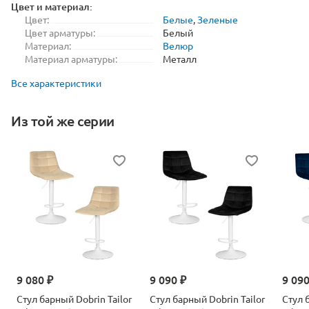
Цвет и материал:
Цвет:
Белые
,
Зеленые
Цвет арматуры:
Белый
Материал:
Велюр
Материал арматуры:
Металл
Все характеристики
Из той же серии
9 080 ₽
9 090 ₽
9 090
Стул барный Dobrin Tailor
Стул барный Dobrin Tailor
Стул 