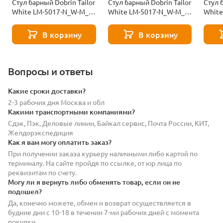
Стул барный Dobrin Tailor
Стул барный Dobrin Tailor
Стул 
White LM-5017-N_W-M_V-
White LM-5017-N_W-M_V-
White
MJ9-101-11082
MJ9-117-11081
M_EL-
В корзину
В корзину
Вопросы и ответы
Какие сроки доставки?
2-3 рабочих дня Москва и обл
Какими транспортными компаниями?
Сдэк, Пэк, Деловые линии, Байкал сервис, Почта России, КИТ,
Желдорэкспедиция
Как я вам могу оплатить заказ?
При получении заказа курьеру наличными либо картой по
терминалу. На сайте пройдя по ссылке, от юр лица по
реквизитам по счету.
Могу ли я вернуть либо обменять товар, если он не
подошел?
Да, конечно можете, обмен и возврат осуществляется в
будние дни с 10-18 в течении 7-ми рабочих дней с момента
покупки