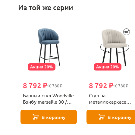
Из той же серии
Акция 20%
Акция 20%
8 792 ₽
8 792 ₽
10 780 ₽
10 780 ₽
Барный стул Woodville
Стул на
Бэнбу marseille 30 /
металлокаркасе
черный 622937
крутящийся Woodvil
Бэнбу marseille 2 да
В корзину
В корзину
/ черный 622932