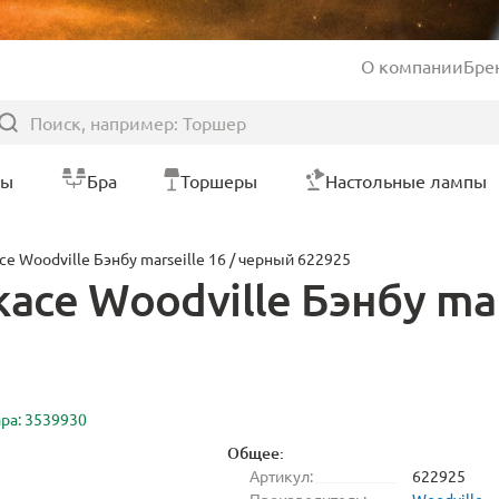
О компании
Бре
ры
Бра
Торшеры
Настольные лампы
е Woodville Бэнбу marseille 16 / черный 622925
асе Woodville Бэнбу mar
ара: 3539930
Общее:
Артикул:
622925