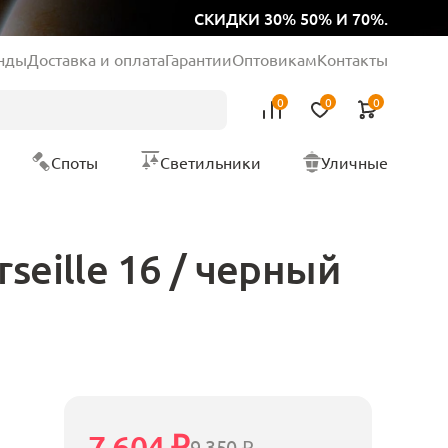
СКИДКИ 30% 50% И 70%.
нды
Доставка и оплата
Гарантии
Оптовикам
Контакты
0
0
0
Споты
Светильники
Уличные
seille 16 / черный
7 604 ₽
9 350 ₽