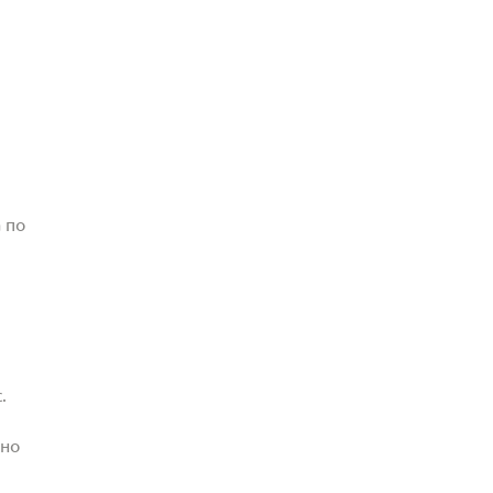
 по
.
жно