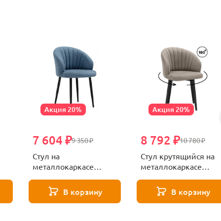
Акция 20%
Акция 20%
7 604 ₽
8 792 ₽
9 350 ₽
10 780 ₽
Стул на
Стул крутящийся на
металлокаркасе
металлокаркасе
le
Woodville Бэнбу
Woodville Бэнбу
нс
marseille 30 / черный
marseille 16 данс /
В корзину
В корзину
622928
черный 622930