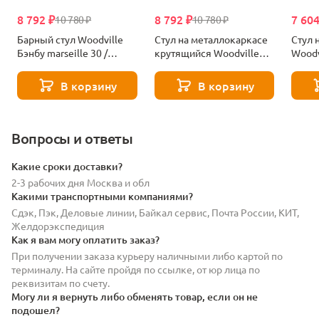
8 792 ₽
8 792 ₽
7 604
10 780 ₽
10 780 ₽
Барный стул Woodville
Стул на металлокаркасе
Стул 
Бэнбу marseille 30 /
крутящийся Woodville
Woodv
черный 622937
Бэнбу marseille 2 данс /
16 / 
черный 622932
В корзину
В корзину
Вопросы и ответы
Какие сроки доставки?
2-3 рабочих дня Москва и обл
Какими транспортными компаниями?
Сдэк, Пэк, Деловые линии, Байкал сервис, Почта России, КИТ,
Желдорэкспедиция
Как я вам могу оплатить заказ?
При получении заказа курьеру наличными либо картой по
терминалу. На сайте пройдя по ссылке, от юр лица по
реквизитам по счету.
Могу ли я вернуть либо обменять товар, если он не
подошел?