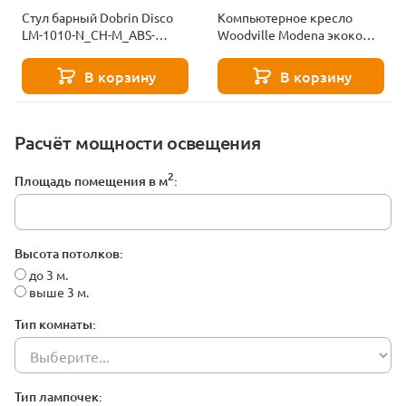
Стул барный Dobrin Disco
Компьютерное кресло
LM-1010-N_CH-M_ABS-
Woodville Modena экокожа
orange-11260
оранжевый 15925
В корзину
В корзину
Расчёт мощности освещения
2
Площадь помещения в м
:
Высота потолков:
до 3 м.
выше 3 м.
Тип комнаты:
Тип лампочек: