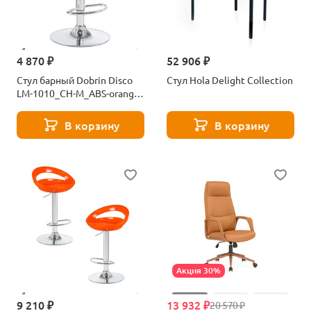
4 870 ₽
52 906 ₽
Стул барный Dobrin Disco
Стул Hola Delight Collection
LM-1010_CH-M_ABS-orange-
2265
В корзину
В корзину
Акция 30%
9 210 ₽
13 932 ₽
20 570 ₽