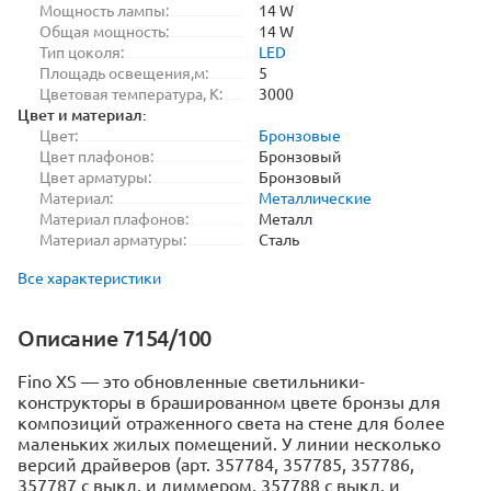
Мощность лампы:
14 W
Общая мощность:
14 W
Тип цоколя:
LED
Площадь освещения,м:
5
Цветовая температура, K:
3000
Цвет и материал:
Цвет:
Бронзовые
Цвет плафонов:
Бронзовый
Цвет арматуры:
Бронзовый
Материал:
Металлические
Материал плафонов:
Металл
Материал арматуры:
Сталь
Все характеристики
Описание 7154/100
Fino XS ― это обновленные светильники-
конструкторы в брашированном цвете бронзы для
композиций отраженного света на стене для более
маленьких жилых помещений. У линии несколько
версий драйверов (арт. 357784, 357785, 357786,
357787 с выкл. и диммером, 357788 с выкл. и