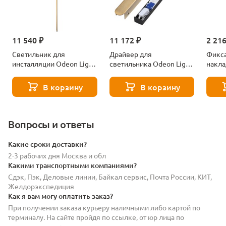
11 540 ₽
11 172 ₽
2 216
Светильник для
Драйвер для
Фикса
инсталляции Odeon Light
светильника Odeon Light
накла
FINO XS 7154/150S
FINO XS 357785BR
Odeon
бронзовый
бронзовый
7154/
В корзину
В корзину
Вопросы и ответы
Какие сроки доставки?
2-3 рабочих дня Москва и обл
Какими транспортными компаниями?
Сдэк, Пэк, Деловые линии, Байкал сервис, Почта России, КИТ,
Желдорэкспедиция
Как я вам могу оплатить заказ?
При получении заказа курьеру наличными либо картой по
терминалу. На сайте пройдя по ссылке, от юр лица по