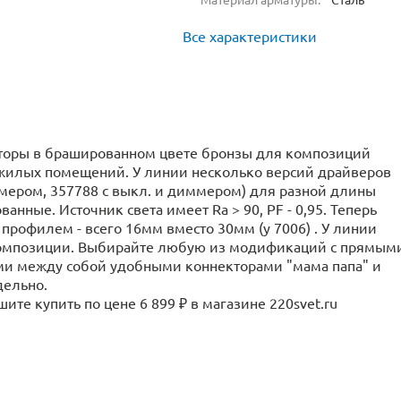
Все характеристики
кторы в брашированном цвете бронзы для композиций
 жилых помещений. У линии несколько версий драйверов
иммером, 357788 с выкл. и диммером) для разной длины
нные. Источник света имеет Ra > 90, PF - 0,95. Теперь
рофилем - всего 16мм вместо 30мм (у 7006) . У линии
композиции. Выбирайте любую из модификаций с прямым
и между собой удобными коннекторами "мама папа" и
дельно.
те купить по цене 6 899 ₽ в магазине 220svet.ru