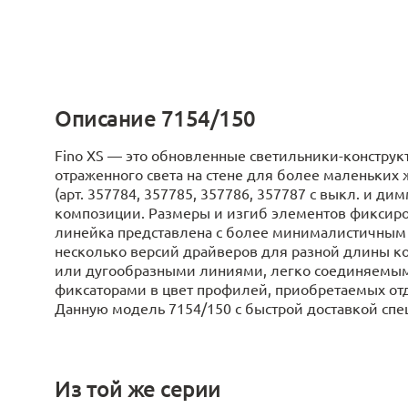
Описание 7154/150
Fino XS ― это обновленные светильники-констру
отраженного света на стене для более маленьких
(арт. 357784, 357785, 357786, 357787 с выкл. и д
композиции. Размеры и изгиб элементов фиксирова
линейка представлена с более минималистичным п
несколько версий драйверов для разной длины 
или дугообразными линиями, легко соединяемым
фиксаторами в цвет профилей, приобретаемых от
Данную модель 7154/150 с быстрой доставкой спеши
Из той же серии