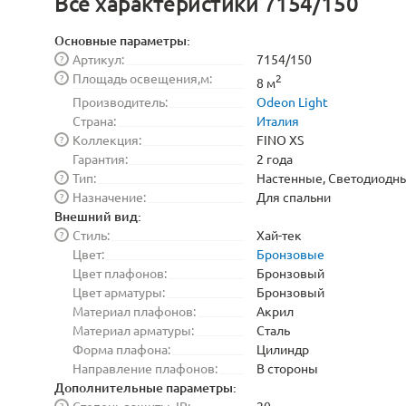
Все характеристики 7154/150
Основные параметры:
Артикул:
7154/150
?
Площадь освещения,м:
?
2
8 м
Производитель:
Odeon Light
Страна:
Италия
Коллекция:
FINO XS
?
Гарантия:
2 года
Тип:
Настенные, Светодиодн
?
Назначение:
Для спальни
?
Внешний вид:
Стиль:
Хай-тек
?
Цвет:
Бронзовые
Цвет плафонов:
Бронзовый
Цвет арматуры:
Бронзовый
Материал плафонов:
Акрил
Материал арматуры:
Сталь
Форма плафона:
Цилиндр
Направление плафонов:
В стороны
Дополнительные параметры:
Степень защиты, IP:
20
?