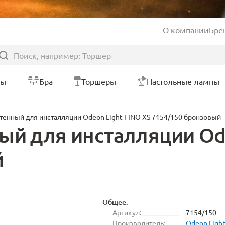
О компании
Бре
ры
Бра
Торшеры
Настольные лампы
тенный для инсталляции Odeon Light FINO XS 7154/150 бронзовый
ый для инсталляции Ode
й
Общее:
Артикул:
7154/150
Производитель:
Odeon Ligh