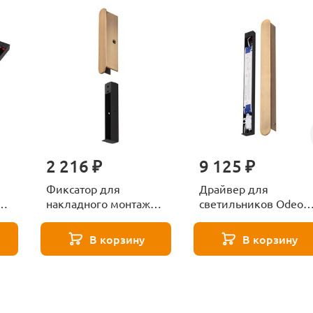
2 216 ₽
9 125 ₽
Фиксатор для
Драйвер для
накладного монтажа
светильников Odeon
Odeon Light FINO XS
Light FINO XS
ый
7154/1F бронзовый
357784BR бронзовый
В корзину
В корзину