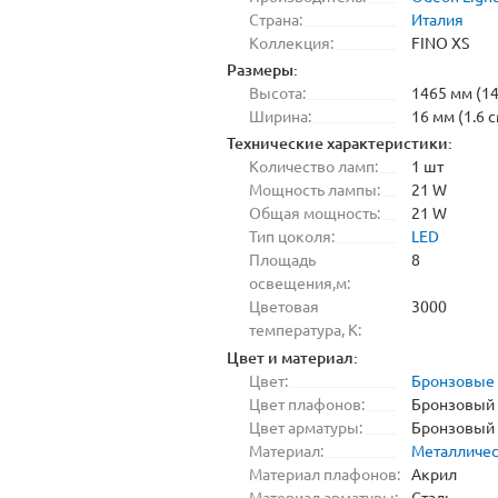
Страна:
Италия
Коллекция:
FINO XS
Размеры:
Высота:
1465 мм (14
Ширина:
16 мм (1.6 с
Технические характеристики:
Количество ламп:
1 шт
Мощность лампы:
21 W
Общая мощность:
21 W
Тип цоколя:
LED
Площадь
8
освещения,м:
Цветовая
3000
температура, K:
Цвет и материал:
Цвет:
Бронзовые
Цвет плафонов:
Бронзовый
Цвет арматуры:
Бронзовый
Материал:
Металличе
Материал плафонов:
Акрил
Материал арматуры:
Сталь