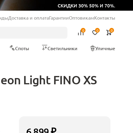
СКИДКИ 30% 50% И 70%.
нды
Доставка и оплата
Гарантии
Оптовикам
Контакты
0
0
0
Споты
Светильники
Уличные
on Light FINO XS
6 899 ₽
t