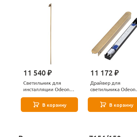
11 540 ₽
11 172 ₽
Светильник для
Драйвер для
инсталляции Odeon
светильника Odeon
Light FINO XS
Light FINO XS
7154/150S бронзовый
357785BR бронзов
В корзину
В корзину