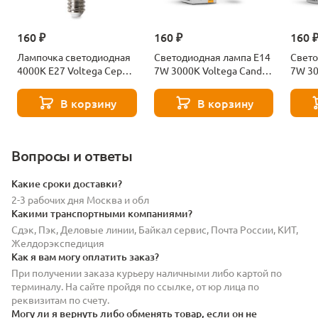
160 ₽
160 ₽
160 
Лампочка светодиодная
Светодиодная лампа E14
Свето
4000К Е27 Voltega Серия
7W 3000K Voltega Candle
7W 30
- 271 8585
7230
7242
В корзину
В корзину
Вопросы и ответы
Какие сроки доставки?
2-3 рабочих дня Москва и обл
Какими транспортными компаниями?
Сдэк, Пэк, Деловые линии, Байкал сервис, Почта России, КИТ,
Желдорэкспедиция
Как я вам могу оплатить заказ?
При получении заказа курьеру наличными либо картой по
терминалу. На сайте пройдя по ссылке, от юр лица по
реквизитам по счету.
Могу ли я вернуть либо обменять товар, если он не