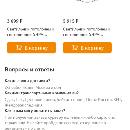
3 699 ₽
5 915 ₽
Светильник потолочный
Светильник потолочный
светодиодный ЭРА
светодиодный ЭРА
Модерн с ДУ Odry CLL-1-
Модерн С ДУ Odry CLL-1-
78-RC BK Б0069751
117-RC BK Б0069752
В корзину
В корзину
Вопросы и ответы
Какие сроки доставки?
2-3 рабочих дня Москва и обл
Какими транспортными компаниями?
Сдэк, Пэк, Деловые линии, Байкал сервис, Почта России, КИТ,
Желдорэкспедиция
Как я вам могу оплатить заказ?
При получении заказа курьеру наличными либо картой по
терминалу. На сайте пройдя по ссылке, от юр лица по
реквизитам по счету.