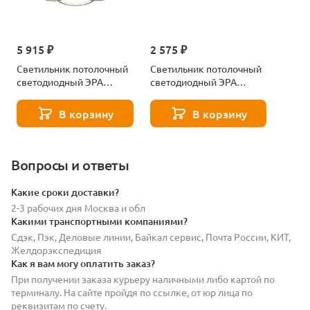
5 915 ₽
2 575 ₽
Светильник потолочный
Светильник потолочный
светодиодный ЭРА
светодиодный ЭРА
Модерн С ДУ Odry CLL-1-
Модерн с ДУ Odry CLL-1-
117-RC BK Б0069752
46-RC BK Б0069750
В корзину
В корзину
Вопросы и ответы
Какие сроки доставки?
2-3 рабочих дня Москва и обл
Какими транспортными компаниями?
Сдэк, Пэк, Деловые линии, Байкал сервис, Почта России, КИТ,
Желдорэкспедиция
Как я вам могу оплатить заказ?
При получении заказа курьеру наличными либо картой по
терминалу. На сайте пройдя по ссылке, от юр лица по
реквизитам по счету.