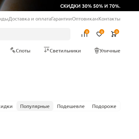
СКИДКИ 30% 50% И 70%.
нды
Доставка и оплата
Гарантии
Оптовикам
Контакты
0
0
0
Споты
Светильники
Уличные
кидки
Популярные
Подешевле
Подороже