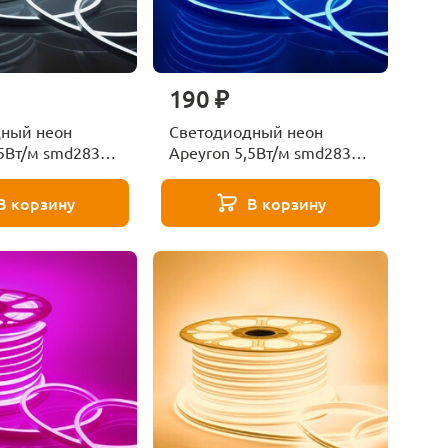
190 ₽
ный неон
Светодиодный неон
,5Вт/м smd2835
Apeyron 5,5Вт/м smd2835
-34
120д/м 17-35
В корзину
В корзину