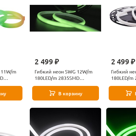
2 499 ₽
2 499 ₽
 11W/m
Гибкий неон SWG 12W/m
Гибкий не
MD
180LED/m 2835SMD
180LED/m
M 007380
зеленый 5M 001800
нейтральн
001798
ину
В корзину