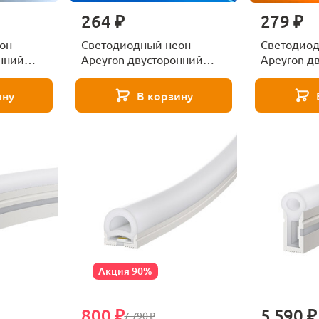
264 ₽
279 ₽
он
Светодиодный неон
Светодиод
нний
Apeyron двусторонний
Apeyron д
м 17-23
6Вт/м 2835 120д/м 17-24
6Вт/м 2835
ину
В корзину
Акция 90%
800 ₽
5 590 ₽
7 790 ₽