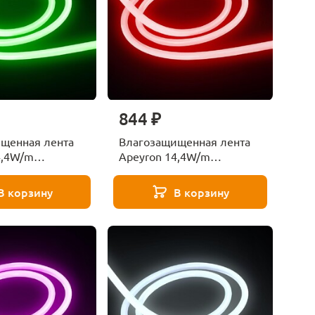
844 ₽
щенная лента
Влагозащищенная лента
4,4W/m
Apeyron 14,4W/m
 2835SMD
120LED/m 2835SMD
M 00-328
красный 5M 00-326
В корзину
В корзину