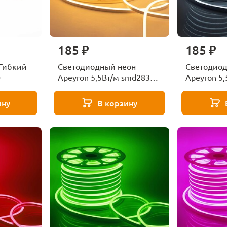
185 ₽
185 ₽
 Гибкий
Светодиодный неон
Светодиод
0
Apeyron 5,5Вт/м smd2835
Apeyron 5
120д/м 17-32
120д/м 17
ину
В корзину