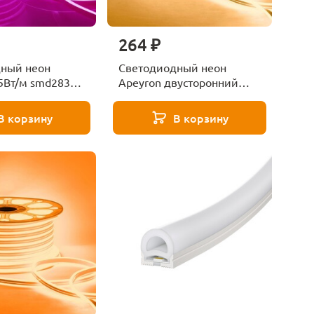
264 ₽
ный неон
Светодиодный неон
,5Вт/м smd2835
Apeyron двусторонний
-38
6Вт/м 2835 120д/м 17-21
В корзину
В корзину