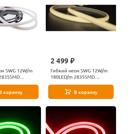
2 499 ₽
он SWG 12W/m
Гибкий неон SWG 12W/m
 2835SMD
180LED/m 2835SMD
ый белый 5M
теплый белый 5M 001797
В корзину
В корзину