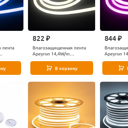
822 ₽
844 ₽
 лента
Влагозащищенная лента
Влагозащи
Apeyron 14,4W/m
Apeyron 1
D синий
120LED/m 2835SMD
120LED/m
теплый белый 5M 00-323
фиолетовы
ину
В корзину