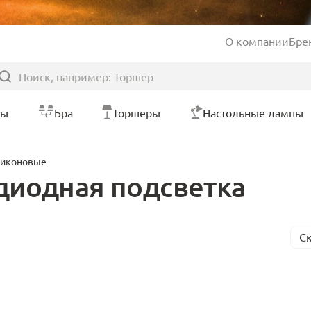
О компании
Бре
ры
Бра
Торшеры
Настольные лампы
ликоновые
диодная подсветка
С