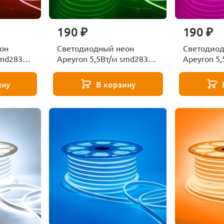
190 ₽
190 ₽
он
Светодиодный неон
Светодиод
smd2835
Apeyron 5,5Вт/м smd2835
Apeyron 5
120д/м 17-37
120д/м 17
ину
В корзину