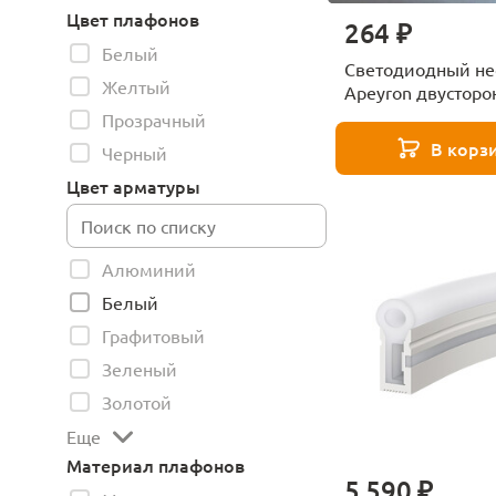
Цвет плафонов
264 ₽
Белый
Светодиодный не
Желтый
Apeyron двусторо
6Вт/м 2835 120д/
Прозрачный
В корз
Черный
Цвет арматуры
Алюминий
Белый
Графитовый
Зеленый
Золотой
Еще
Материал плафонов
5 590 ₽