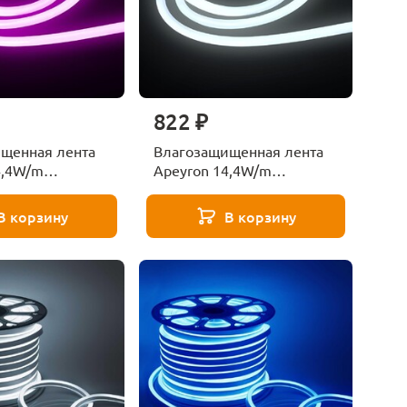
822 ₽
щенная лента
Влагозащищенная лента
4,4W/m
Apeyron 14,4W/m
 2835SMD
120LED/m 2835SMD
й 5M 00-329
холодный белый 5M 00-
В корзину
В корзину
325