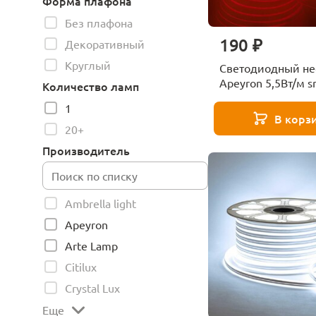
Форма плафона
Без плафона
190 ₽
Декоративный
Круглый
Светодиодный не
Apeyron 5,5Вт/м 
Количество ламп
120д/м 17-36
1
В корз
20+
Производитель
Ambrella light
Apeyron
Arte Lamp
Citilux
Crystal Lux
Еще