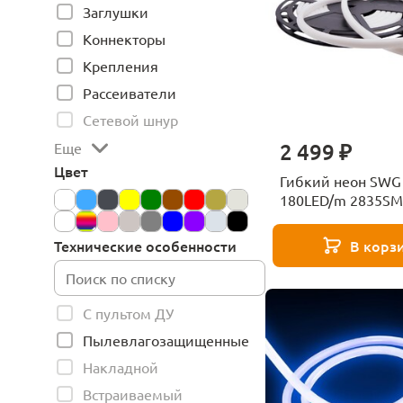
Заглушки
Коннекторы
Крепления
Рассеиватели
Сетевой шнур
2 499 ₽
Еще
Цвет
Гибкий неон SWG
180LED/m 2835S
холодный белый
001946
В корз
Технические особенности
С пультом ДУ
Пылевлагозащищенные
Накладной
Встраиваемый