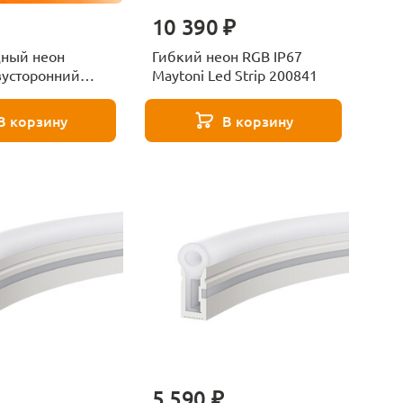
10 390 ₽
ный неон
Гибкий неон RGB IP67
вусторонний
Maytoni Led Strip 200841
 120д/м 17-29
В корзину
В корзину
5 590 ₽