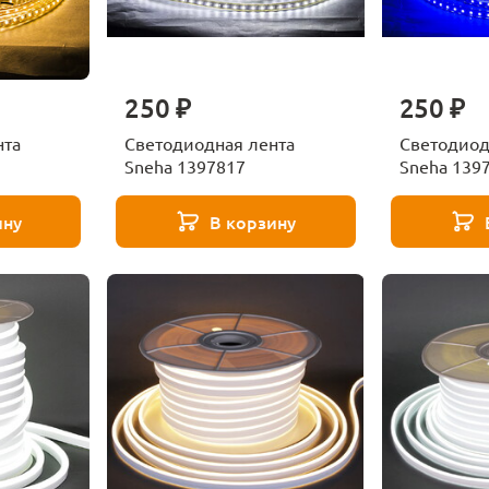
250 ₽
250 ₽
нта
Светодиодная лента
Светодиод
Sneha 1397817
Sneha 139
ину
В корзину