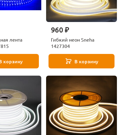
960 ₽
ная лента
Гибкий неон Sneha
7815
1427304
В корзину
В корзину