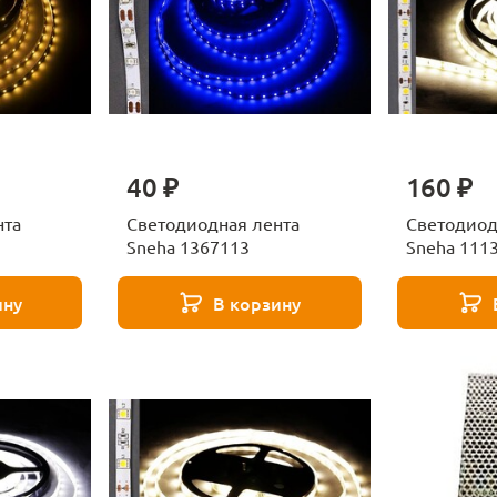
40 ₽
160 ₽
нта
Светодиодная лента
Светодиод
Sneha 1367113
Sneha 111
ину
В корзину