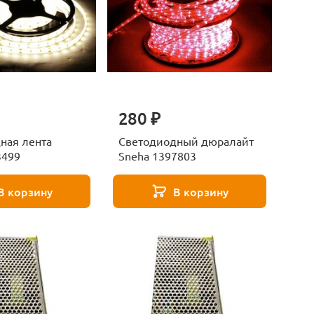
280 ₽
ная лента
Светодиодный дюралайт
3499
Sneha 1397803
В корзину
В корзину