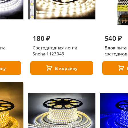
180 ₽
540 ₽
нта
Светодиодная лента
Блок пита
Sneha 1123049
светодиод
Sneha 136
ину
В корзину