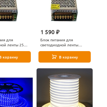
1 590 ₽
ния для
Блок питания для
ной ленты 25W
светодиодной ленты
7099
150W Sneha 1367102
В корзину
В корзину