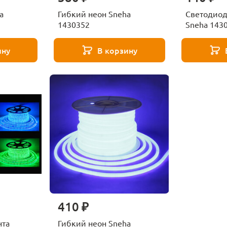
a
Гибкий неон Sneha
Светодиод
1430352
Sneha 143
ину
В корзину
410 ₽
нта
Гибкий неон Sneha