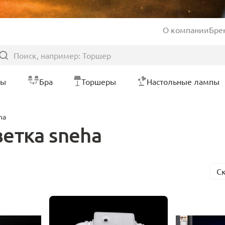
О компании
Бре
ры
Бра
Торшеры
Настольные лампы
ha
етка sneha
С