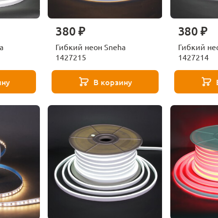
380 ₽
380 ₽
a
Гибкий неон Sneha
Гибкий не
1427215
1427214
ину
В корзину