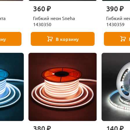
360 ₽
390 ₽
нта
Гибкий неон Sneha
Гибкий не
1430350
1430359
ину
В корзину
380 ₽
140 ₽