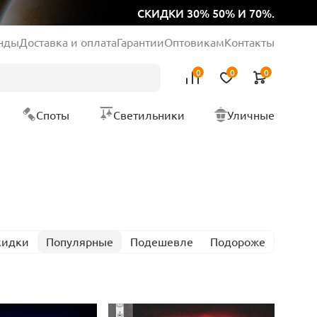
СКИДКИ 30% 50% И 70%.
нды
Доставка и оплата
Гарантии
Оптовикам
Контакты
0
0
0
Споты
Светильники
Уличные
кидки
Популярные
Подешевле
Подороже