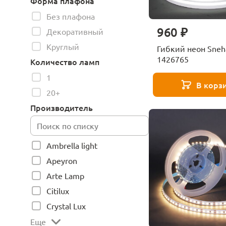
Форма плафона
Без плафона
960 ₽
Декоративный
Круглый
Гибкий неон Sneh
1426765
Количество ламп
1
В корз
20+
Производитель
Ambrella light
Apeyron
Arte Lamp
Citilux
Crystal Lux
Еще