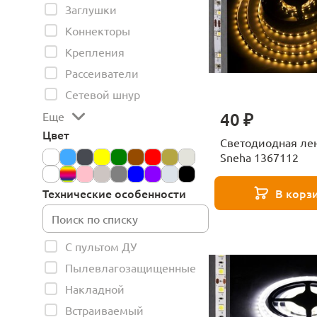
Заглушки
Коннекторы
Крепления
Рассеиватели
Сетевой шнур
40 ₽
Еще
Цвет
Светодиодная ле
Sneha 1367112
В корз
Технические особенности
С пультом ДУ
Пылевлагозащищенные
Накладной
Встраиваемый