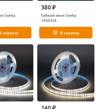
380 ₽
он Sneha
Гибкий неон Sneha
1430354
В корзину
В корзину
140 ₽