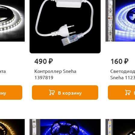
490 ₽
160 ₽
нта
Контроллер Sneha
Светодиод
1397819
Sneha 112
ину
В корзину