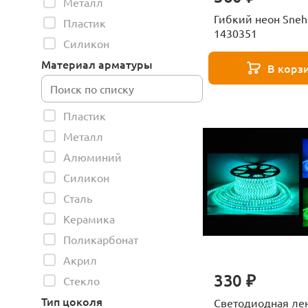
Металл
Гибкий неон Sneh
Пластик
1430351
Силикон
Материал арматуры
В корз
Пластик
Металл
Алюминий
Силикон
Сталь
Керамика
Поликарбонат
Акрил
330 ₽
Стекло
Тип цоколя
Светодиодная ле