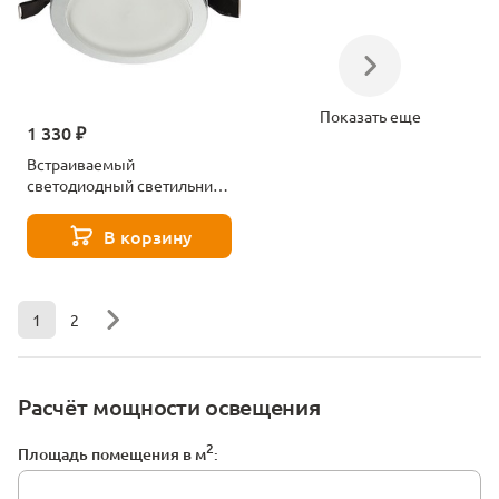
Показать еще
1 330 ₽
Встраиваемый
светодиодный светильник
Aployt Nastka
APL.0014.09.05
В корзину
1
2
Расчёт мощности освещения
2
Площадь помещения в м
: