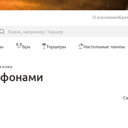
О компании
Бре
ры
Бра
Торшеры
Настольные лампы
в кожа
афонами
С