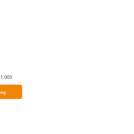
1.005
ину