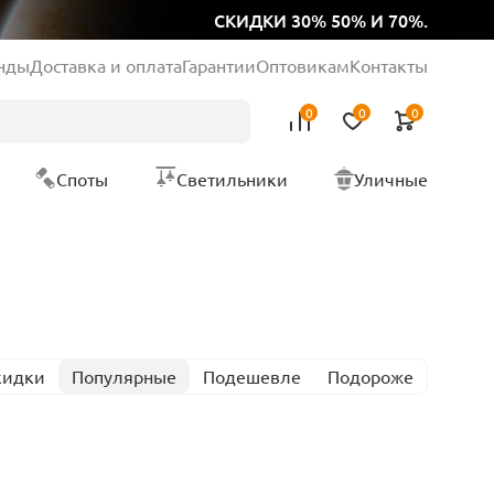
СКИДКИ 30% 50% И 70%.
нды
Доставка и оплата
Гарантии
Оптовикам
Контакты
0
0
0
Споты
Светильники
Уличные
кидки
Популярные
Подешевле
Подороже