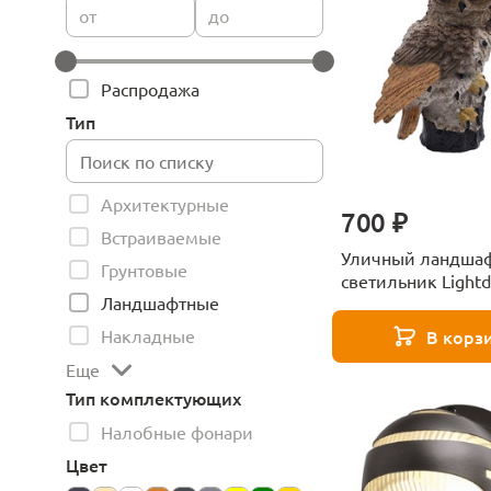
от
до
Распродажа
Тип
Архитектурные
700 ₽
Встраиваемые
Уличный ландша
Грунтовые
светильник Lightd
Ландшафтные
LD95590
Накладные
В корз
Еще
Тип комплектующих
Налобные фонари
Цвет