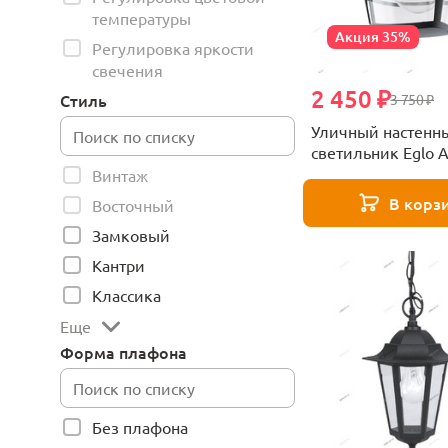
температуры
Акция 35%
Регулировка яркости
свечения
2 450 ₽
Стиль
3 750 ₽
Уличный настенн
светильник Eglo A
93098
Винтаж
В корз
Восточный
Замковый
Кантри
Классика
Еще
Форма плафона
Без плафона