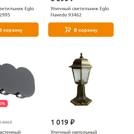
ветильник Eglo
Уличный светильник Eglo
22995
Navedo 93462
В корзину
В корзину
50%
1 019 ₽
2 400 ₽
астенный
Уличный напольный