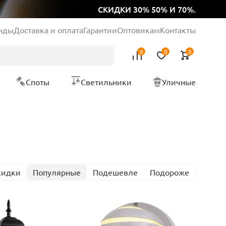
СКИДКИ 30% 50% И 70%.
нды
Доставка и оплата
Гарантии
Оптовикам
Контакты
0
0
0
Споты
Светильники
Уличные
кидки
Популярные
Подешевле
Подороже