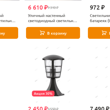
6 610 ₽
972 ₽
9 310 ₽
ый
Уличный настенный
Светильни
етильник
светодиодный светильник
батареях (
Odeon Light Krista
Uniel Funct
3886/6WG
300/PМ310
ину
В корзину
Акция 30%
2 450 ₽
7 490 ₽
3 550 ₽