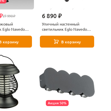
35%
₽
6 890 ₽
27 990 ₽
рковый
Уличный настенный
к Eglo Navedo
светильник Eglo Navedo
93459
В корзину
В корзину
Акция 50%