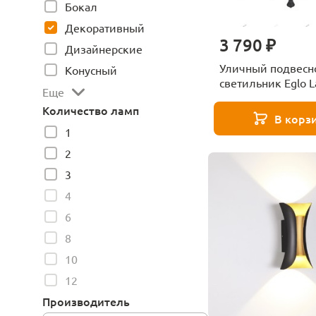
Бокал
Декоративный
3 790 ₽
Дизайнерские
Уличный подвесн
Конусный
светильник Eglo L
Еще
22471
Количество ламп
В корз
1
2
3
4
6
8
10
12
Производитель