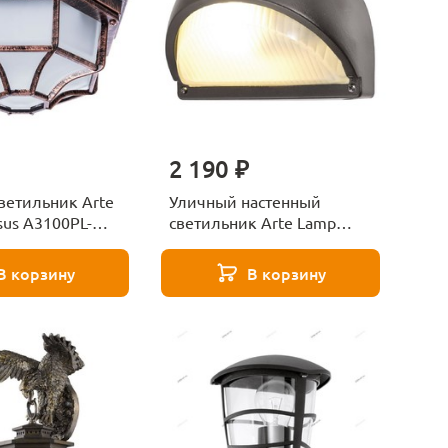
2 190 ₽
ветильник Arte
Уличный настенный
sus A3100PL-
светильник Arte Lamp
Urban A2801AL-1BK
В корзину
В корзину