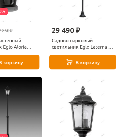
30%
29 490 ₽
2 850 ₽
астенный
Садово-парковый
 Eglo Aloria
светильник Eglo Laterna 4
22145
В корзину
В корзину