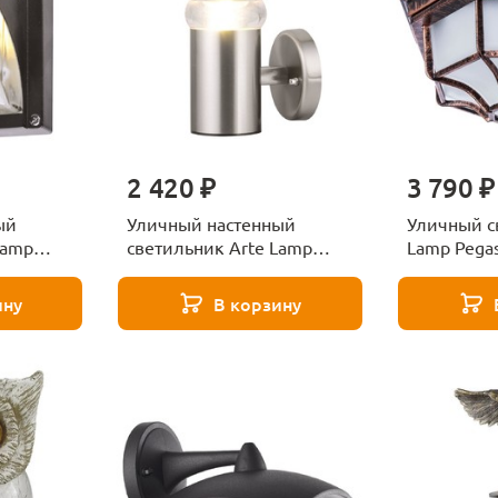
2 420 ₽
3 790 ₽
ый
Уличный настенный
Уличный с
Lamp
светильник Arte Lamp
Lamp Pega
BK
Portico A8381AL-1SS
1AC
ину
В корзину