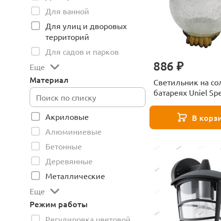
Для ванной
Для улиц и дворовых
территорий
Для садов и парков
886 ₽
Еще
Материал
Светильник на с
батареях Uniel Spe
S-813/GT160 OWL 
00007867
Акриловые
В корз
Алюминиевые
Бетонные
Деревянные
Металлические
Еще
Режим работы
Регулировка цветовой