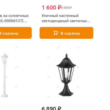
1 600 ₽
3 200 ₽
к на солнечных
Уличный настенный
UL-00006537)
светодиодный светильник
ional USL-F-
Novotech Calle 358561
 Bug Zapper
В корзину
В корзину
6 890 ₽