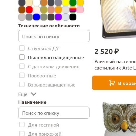
Технические особенности
С пультом ДУ
2 520 ₽
Пылевлагозащищенные
Уличный настенн
С датчиком движения
светильник Arte 
Urban A2802AL-1
Поворотные
В корз
Взрывозащищенные
Еще
Назначение
Для гостиной
Для прихожей