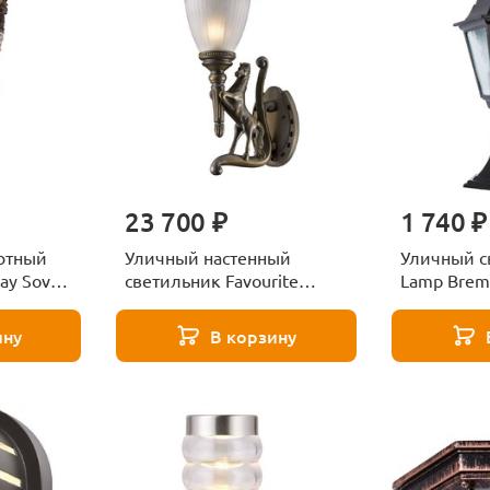
23 700 ₽
1 740 ₽
фтный
Уличный настенный
Уличный с
ay Sov
светильник Favourite
Lamp Brem
Guards 1334-1WL
1BK
ину
В корзину