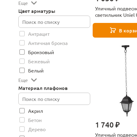
Еще
Уличный подвесн
Цвет арматуры
светильник Uniel 
A01H 60W/E27 IP4
UL-00009490
В корз
Антрацит
Античная бронза
Бронзовый
Бежевый
Белый
Еще
Материал плафонов
Акрил
Бетон
1 740 ₽
Дерево
Уличный подвесн