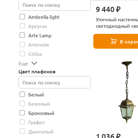
9 440 ₽
Ambrella light
Уличный настенн
светодиодный св
Apeyron
Odeon Light Krista
Arte Lamp
3886/6BG
В корз
Artemide
Citilux
Еще
Цвет плафонов
Белый
Бежевый
Бронзовый
Графит
Дымчатый
1 036 ₽