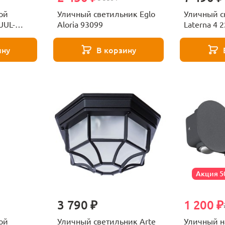
ой
Уличный светильник Eglo
Уличный с
UUL-
Aloria 93099
Laterna 4 
4 Bronze
ину
В корзину
Акция 
3 790 ₽
1 200 ₽
ой
Уличный светильник Arte
Уличный н