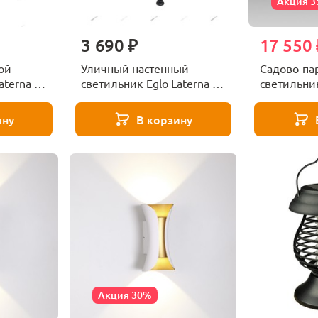
Акция 
3 690 ₽
17 550 
ой
Уличный настенный
Садово-па
aterna 4
светильник Eglo Laterna 4
светильни
22467
93464
ину
В корзину
Акция 30%