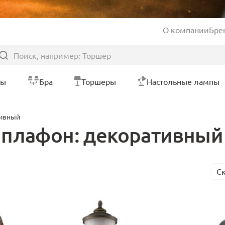
О компании
Бре
ры
Бра
Торшеры
Настольные лампы
ивный
 плафон: декоративный
С