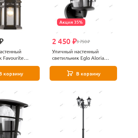
Акция 35%
₽
2 450 ₽
3 750 ₽
астенный
Уличный настенный
 Favourite
светильник Eglo Aloria
58-1W
93097
В корзину
В корзину