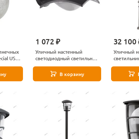
1 072 ₽
32 100 
олнечных
Уличный настенный
Уличный н
cial USL-
светодиодный светильник
светильник
UL-
(UL-00005403) Uniel ULU-
Guards 14
S10A-8W/4000K IP54
ину
В корзину
BLACK