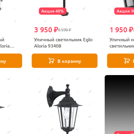
Акция 40%
Акция 
3 950 ₽
1 950 ₽
6 590 ₽
ый
Уличный светильник Eglo
Уличный н
loria
Aloria 93408
светильник
93407
ину
В корзину