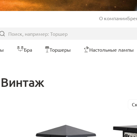
О компании
Бре
ры
Бра
Торшеры
Настольные лампы
 Винтаж
С