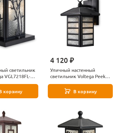
4 120 ₽
ый светильник
Уличный настенный
ga VGL7218FL-
светильник Voltega Peek
VGL7216WL-01B
В корзину
В корзину