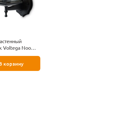
астенный
к Voltega Noon
L-01B1
В корзину