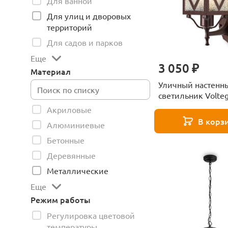
Для ванной
Для улиц и дворовых
территорий
Для садов и парков
Еще
3 050 ₽
Материал
Уличный настенн
светильник Volte
VGL7210WL-01BR
Акриловые
В корз
Алюминиевые
Бетонные
Деревянные
Металлические
Еще
Режим работы
Регулировка цветовой
температуры