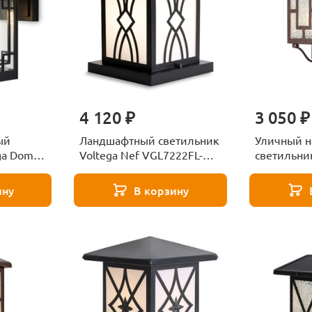
4 120 ₽
3 050 ₽
ый
Ландшафтный светильник
Уличный н
ga Domi
Voltega Nef VGL7222FL-
светильник
01B4
VGL7209W
ину
В корзину