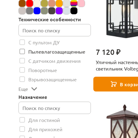
Технические особенности
С пультом ДУ
7 120 ₽
Пылевлагозащищенные
С датчиком движения
Уличный настенн
светильник Volte
Поворотные
VGL7219WL-01B6
Взрывозащищенные
В корз
Еще
Назначение
Для гостиной
Для прихожей