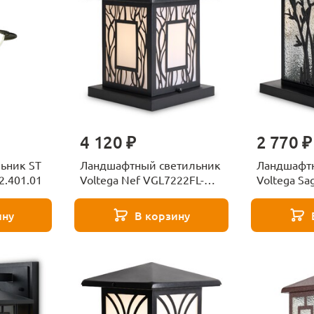
4 120 ₽
2 770 ₽
ьник ST
Ландшафтный светильник
Ландшафтн
2.401.01
Voltega Nef VGL7222FL-
Voltega Sa
01B1
01B1
ину
В корзину