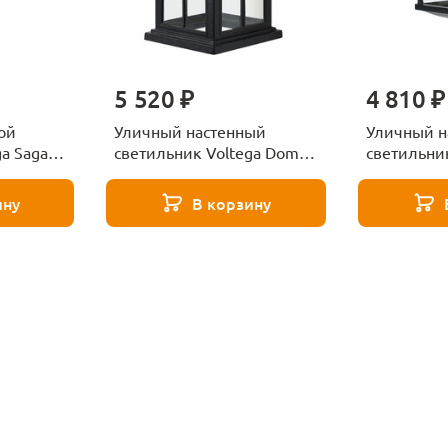
5 520 ₽
4 810 ₽
ой
Уличный настенный
Уличный н
a Saga
светильник Voltega Domi
светильни
VGL7219WL-01B4
VGL7213W
ину
В корзину