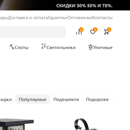
СКИДКИ 30% 50% И 70%.
нды
Доставка и оплата
Гарантии
Оптовикам
Контакты
0
0
0
Споты
Светильники
Уличные
кидки
Популярные
Подешевле
Подороже