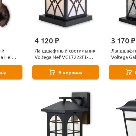
4 120 ₽
3 170 ₽
ый
Ландшафтный светильник
Ландшафтн
ga Heim
Voltega Nef VGL7222FL-
Voltega Ga
01B
01B
ину
В корзину