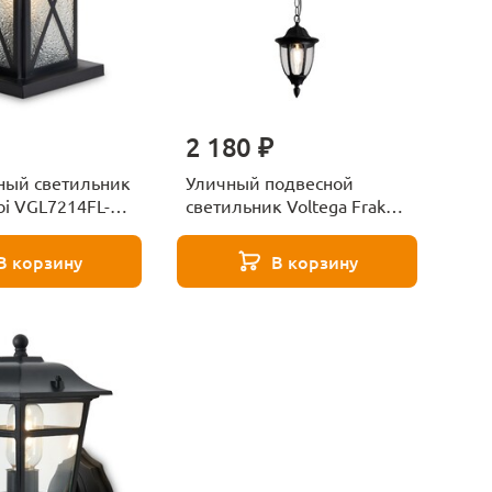
2 180 ₽
ый светильник
Уличный подвесной
bi VGL7214FL-
светильник Voltega Frak
VGL7305PL-01B
В корзину
В корзину