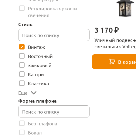
Регулировка яркости
свечения
Стиль
3 170 ₽
Уличный подвесн
светильник Volteg
Винтаж
VGL7218PL-01B
Восточный
В корз
Замковый
Кантри
Классика
Еще
Форма плафона
Без плафона
Бокал