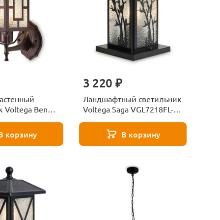
3 220 ₽
астенный
Ландшафтный светильник
 Voltega Ben
Voltega Saga VGL7218FL-
L-01BR
01B
В корзину
В корзину