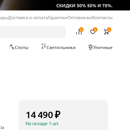
СКИДКИ 30% 50% И 70%.
нды
Доставка и оплата
Гарантии
Оптовикам
Контакты
0
0
0
Споты
Светильники
Уличные
14 490 ₽
На складе 1 шт.
ia