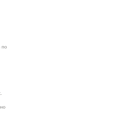
 по
.
жно