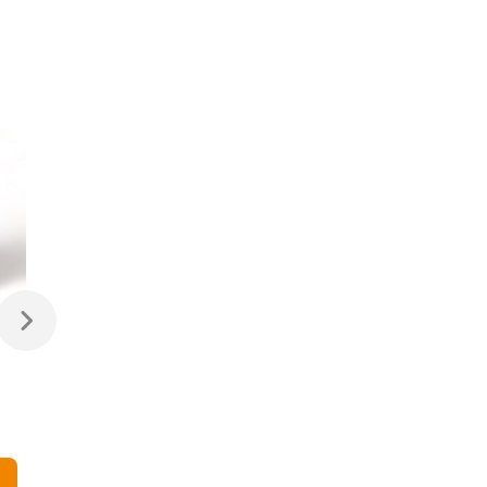
31 500 ₽
31 500 ₽
Приставной столик
Приставной столик
Testa di Moro Man
Testa di Moro Woman
Seletti
Seletti
В корзину
В корзину