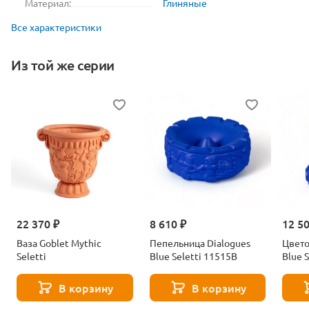
Материал:
Глиняные
Все характеристики
Из той же серии
22 370 ₽
8 610 ₽
12 5
Ваза Goblet Mythic
Пепельница Dialogues
Цвет
Seletti
Blue Seletti 11515B
Blue S
В корзину
В корзину