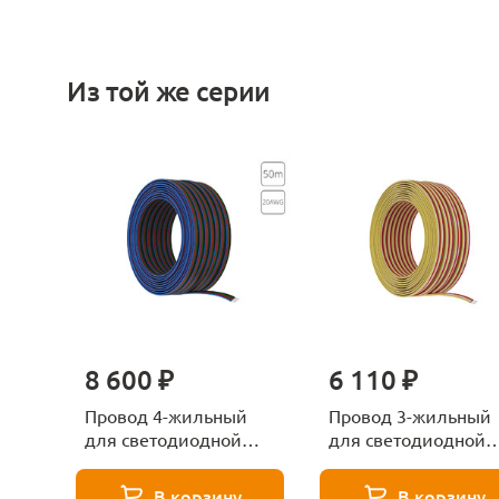
Из той же серии
8 600 ₽
6 110 ₽
Провод 4-жильный
Провод 3-жильный
для светодиодной
для светодиодной
ленты RGB 50м,
ленты MIX 50м,
20AWG Arte Lamp
20AWG Arte Lamp
В корзину
В корзину