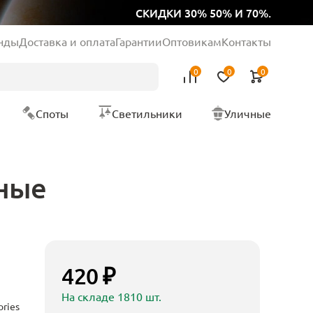
СКИДКИ 30% 50% И 70%.
нды
Доставка и оплата
Гарантии
Оптовикам
Контакты
0
0
0
Споты
Светильники
Уличные
рные
420 ₽
На складе 1810 шт.
ories