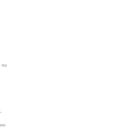
 по
.
жно