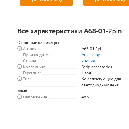
Strip-accessories A20-
Strip-accessories A20
4W
3W
Все характеристики A68-01-2pin
Основные параметры:
Артикул:
A68-01-2pin
?
Производитель:
Arte Lamp
Страна:
Италия
Коллекция:
Strip-accessories
?
Гарантия:
1 год
Тип:
Комплектующие для
?
светодиодных лент
Лампы:
Напряжение:
48 V
?