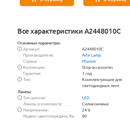
Strip-accessories A20-
Strip-accessories A20
4W
3W
Все характеристики A2448010C
Основные параметры:
Артикул:
A2448010C
?
Производитель:
Arte Lamp
Страна:
Италия
Коллекция:
Strip-accessories
?
Гарантия:
1 год
Тип:
Комплектующие для
?
светодиодных лент
Лампы:
Тип цоколя:
LED
?
Лампы в комплекте:
Силиконовые
Напряжение:
24 V
?
Индекс цветопередачи, Ra:
80