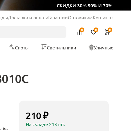
СКИДКИ 30% 50% И 70%.
нды
Доставка и оплата
Гарантии
Оптовикам
Контакты
0
0
0
Споты
Светильники
Уличные
8010C
210 ₽
На складе 213 шт.
ories