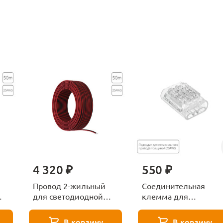
4 320 ₽
550 ₽
Провод 2-жильный
Соединительная
для светодиодной
клемма для
ленты 50м, 20AWG
пятижильного
Arte Lamp Strip-
провода Arte Lamp
В корзину
В корзину