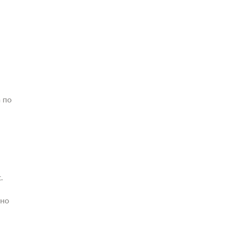
 по
.
жно