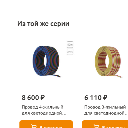
Из той же серии
8 600 ₽
6 110 ₽
Провод 4-жильный
Провод 3-жильный
для светодиодной
для светодиодной
ленты RGB 50м,
ленты MIX 50м,
20AWG Arte Lamp
20AWG Arte Lamp
В корзину
В корзину