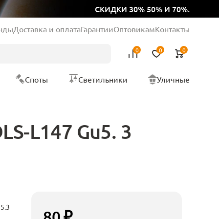
СКИДКИ 30% 50% И 70%.
нды
Доставка и оплата
Гарантии
Оптовикам
Контакты
0
0
0
Споты
Светильники
Уличные
LS-L147 Gu5. 3
5.3
80 ₽