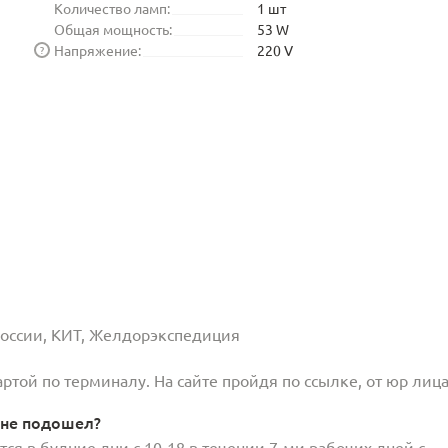
Количество ламп:
1 шт
Общая мощность:
53 W
Напряжение:
220 V
?
 России, КИТ, Желдорэкспедиция
той по терминалу. На сайте пройдя по ссылке, от юр лица
 не подошел?
ся в будние дни с 10-18 в течении 7-ми рабочих дней с