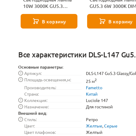
10W 3000K GU5.3
GU5.3 6W 3000K DI
Voltega Sofit 7264
Voltega Sofit 7257
В корзину
В корзину
Все характеристики DLS-L147 Gu5.
Основные параметры:
Артикул:
DLS-L147 Gu5.3 Glassy/Go
?
Площадь освещения,м:
?
2
25 м
Производитель:
Fametto
Страна:
Китай
Коллекция:
Luciole 147
?
Назначение:
Для гостиной
?
Внешний вид:
Стиль:
Ретро
?
Цвет:
Желтые
,
Серые
Цвет плафонов:
Желтый