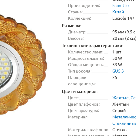
Производитель:
Fametto
Страна:
Китай
Коллекция:
Luciole 147
Размеры:
Диаметр:
95 мм (9.5 с
Высота:
20 мм (2 см
Технические характеристики:
Количество ламп:
1 шт
Мощность лампы:
50 W
Общая мощность:
53 W
Тип цоколя:
GU5.3
Площадь
25
освещения,м:
Цвет и материал:
Цвет:
Желтые
,
Се
Цвет плафонов:
Желтый
Цвет арматуры:
Серый
Материал:
Металличе
Стеклянны
Материал плафонов:
Стекло
Материал арматуры:
Металл