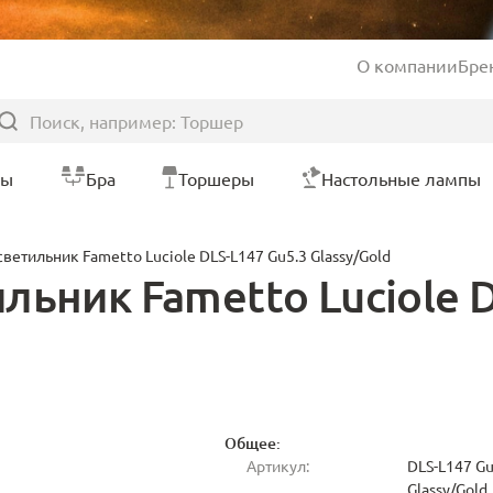
О компании
Бре
ры
Бра
Торшеры
Настольные лампы
ветильник Fametto Luciole DLS-L147 Gu5.3 Glassy/Gold
ьник Fametto Luciole D
Общее:
Артикул:
DLS-L147 Gu
Glassy/Gold