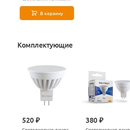
Luciole DLS-L147 Gu5.3
Glassy/Tea
В корзину
Комплектующие
520 ₽
380 ₽
Светодиодная лампа
Светодиодная ламп