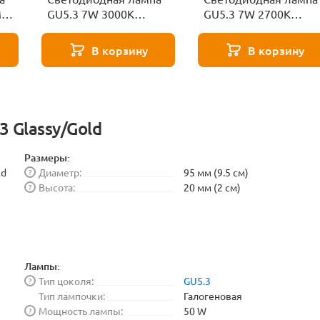
M
GU5.3 7W 3000K
GU5.3 7W 2700K
Voltega Sofit 7256
Voltega Sofit GU5.3
7255
В корзину
В корзину
3 Glassy/Gold
Размеры:
ld
Диаметр:
95 мм (9.5 см)
?
Высота:
20 мм (2 см)
?
Лампы:
Тип цоколя:
GU5.3
?
Тип лампочки:
Галогеновая
Мощность лампы:
50 W
?