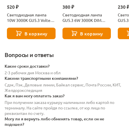
520 ₽
380 ₽
230 
Светодиодная лампа
Светодиодная лампа
Свето
10W 3000K GU5.3 Voltega
GU5.3 6W 3000K DIM
GU5.3
Sofit 7264
Voltega Sofit 7257
Sofit
В корзину
В корзину
Вопросы и ответы
Какие сроки доставки?
2-3 рабочих дня Москва и обл
Какими транспортными компаниями?
Сдэк, Пэк, Деловые линии, Байкал сервис, Почта России, КИТ,
Желдорэкспедиция
Как я вам могу оплатить заказ?
При получении заказа курьеру наличными либо картой по
терминалу. На сайте пройдя по ссылке, от юр лица по
реквизитам по счету.
Могу ли я вернуть либо обменять товар, если он не
подошел?