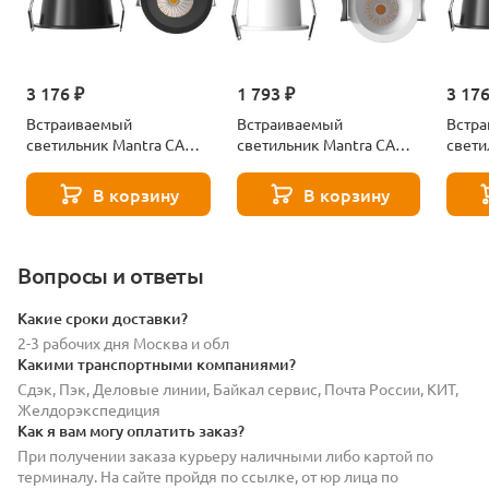
3 176 ₽
1 793 ₽
3 176
Встраиваемый
Встраиваемый
Встр
светильник Mantra CANE
светильник Mantra CANE
свети
9272
9265
9274
В корзину
В корзину
Вопросы и ответы
Какие сроки доставки?
2-3 рабочих дня Москва и обл
Какими транспортными компаниями?
Сдэк, Пэк, Деловые линии, Байкал сервис, Почта России, КИТ,
Желдорэкспедиция
Как я вам могу оплатить заказ?
При получении заказа курьеру наличными либо картой по
терминалу. На сайте пройдя по ссылке, от юр лица по