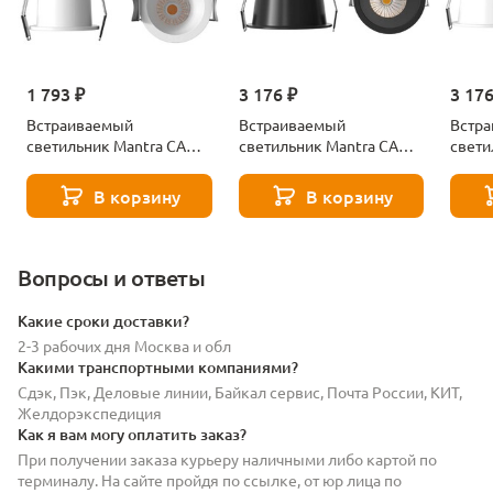
1 793 ₽
3 176 ₽
3 176
Встраиваемый
Встраиваемый
Встр
светильник Mantra CANE
светильник Mantra CANE
свети
9265
9274
9273
В корзину
В корзину
Вопросы и ответы
Какие сроки доставки?
2-3 рабочих дня Москва и обл
Какими транспортными компаниями?
Сдэк, Пэк, Деловые линии, Байкал сервис, Почта России, КИТ,
Желдорэкспедиция
Как я вам могу оплатить заказ?
При получении заказа курьеру наличными либо картой по
терминалу. На сайте пройдя по ссылке, от юр лица по