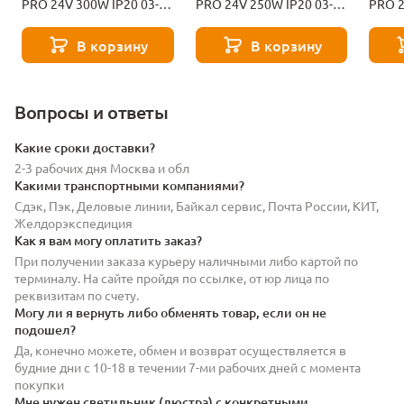
PRO 24V 300W IP20 03-
PRO 24V 250W IP20 03-
PRO 2
211
210
209
В корзину
В корзину
Вопросы и ответы
Какие сроки доставки?
2-3 рабочих дня Москва и обл
Какими транспортными компаниями?
Сдэк, Пэк, Деловые линии, Байкал сервис, Почта России, КИТ,
Желдорэкспедиция
Как я вам могу оплатить заказ?
При получении заказа курьеру наличными либо картой по
терминалу. На сайте пройдя по ссылке, от юр лица по
реквизитам по счету.
Могу ли я вернуть либо обменять товар, если он не
подошел?
Да, конечно можете, обмен и возврат осуществляется в
будние дни с 10-18 в течении 7-ми рабочих дней с момента
покупки
Мне нужен светильник (люстра) с конкретными