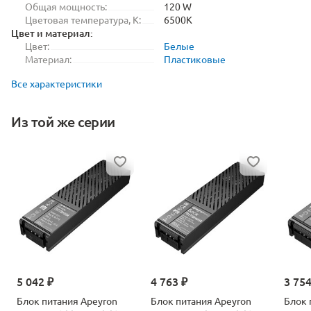
Общая мощность:
120 W
Цветовая температура, K:
6500K
Цвет и материал:
Цвет:
Белые
Материал:
Пластиковые
Все характеристики
Из той же серии
5 042 ₽
4 763 ₽
3 754
Блок питания Apeyron
Блок питания Apeyron
Блок 