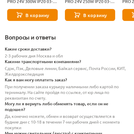
PRO 24V 300W IP20 03-
PRO 24V 250W IP20 03-
PRO 2
211
210
209
В корзину
В корзину
Вопросы и ответы
Какие сроки доставки?
2-3 рабочих дня Москва и обл
Какими транспортными компаниями?
Сдэк, Пэк, Деловые линии, Байкал сервис, Почта России, КИТ,
Желдорэкспедиция
Как я вам могу оплатить заказ?
При получении заказа курьеру наличными либо картой по
терминалу. На сайте пройдя по ссылке, от юр лица по
реквизитам по счету.
Могу ли я вернуть либо обменять товар, если он не
подошел?
Да, конечно можете, обмен и возврат осуществляется в
будние дни с 10-18 в течении 7-ми рабочих дней с момента
покупки
Мне нужен светильник (люстра) с конкретными