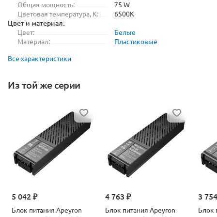
Общая мощность:
75 W
Цветовая температура, K:
6500K
Цвет и материал:
Цвет:
Белые
Материал:
Пластиковые
Все характеристики
Из той же серии
5 042 ₽
4 763 ₽
3 754
Блок питания Apeyron
Блок питания Apeyron
Блок 