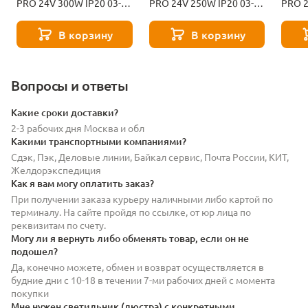
PRO 24V 300W IP20 03-
PRO 24V 250W IP20 03-
PRO 2
211
210
209
В корзину
В корзину
Вопросы и ответы
Какие сроки доставки?
2-3 рабочих дня Москва и обл
Какими транспортными компаниями?
Сдэк, Пэк, Деловые линии, Байкал сервис, Почта России, КИТ,
Желдорэкспедиция
Как я вам могу оплатить заказ?
При получении заказа курьеру наличными либо картой по
терминалу. На сайте пройдя по ссылке, от юр лица по
реквизитам по счету.
Могу ли я вернуть либо обменять товар, если он не
подошел?
Да, конечно можете, обмен и возврат осуществляется в
будние дни с 10-18 в течении 7-ми рабочих дней с момента
покупки
Мне нужен светильник (люстра) с конкретными