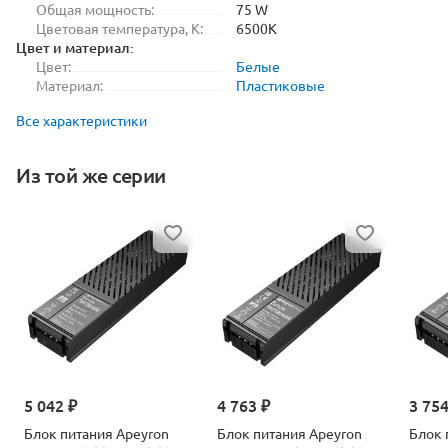
Общая мощность:
75 W
Цветовая температура, K:
6500K
Цвет и материал:
Цвет:
Белые
Материал:
Пластиковые
Все характеристики
Из той же серии
5 042 ₽
4 763 ₽
3 754
Блок питания Apeyron
Блок питания Apeyron
Блок 