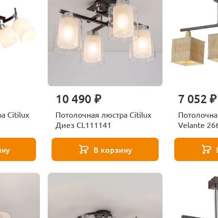
10 490 ₽
7 052 ₽
 Citilux
Потолочная люстра Citilux
Потолочна
Диез CL111141
Velante 26
ину
В корзину