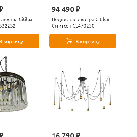
₽
94 490 ₽
люстра Citilux
Подвесная люстра Citilux
332232
Смитсон CL470230
В корзину
В корзину
₽
16 790 ₽