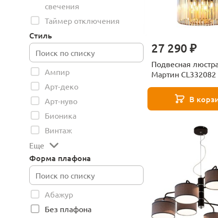
свечения
Таймер отключения
Стиль
27 290 ₽
Подвесная люстра 
Ампир
Мартин CL332082
Арт-деко
В корз
Арт-нуво
Бионика
Винтаж
Еще
Форма плафона
Абажур
Без плафона