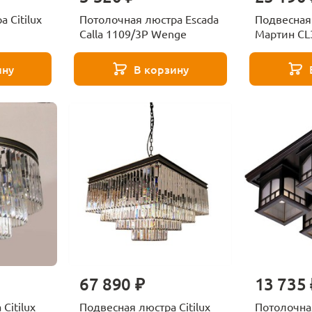
 Citilux
Потолочная люстра Escada
Подвесная 
5
Calla 1109/3P Wenge
Мартин CL
ину
В корзину
67 890 ₽
13 735 
Citilux
Подвесная люстра Citilux
Потолочна