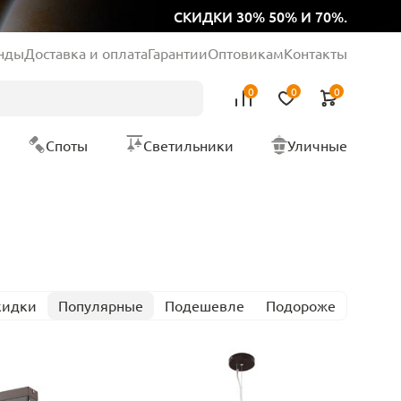
СКИДКИ 30% 50% И 70%.
нды
Доставка и оплата
Гарантии
Оптовикам
Контакты
0
0
0
Споты
Светильники
Уличные
кидки
Популярные
Подешевле
Подороже