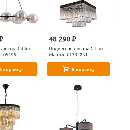
₽
48 290 ₽
люстра Citilux
Подвесная люстра Citilux
L105195
Мартин CL332231
В корзину
В корзину