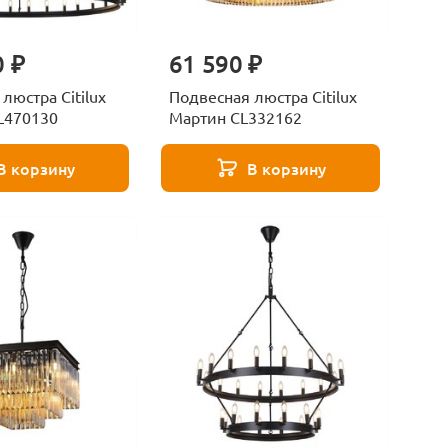
0 ₽
61 590 ₽
люстра Citilux
Подвесная люстра Citilux
L470130
Мартин CL332162
В корзину
В корзину