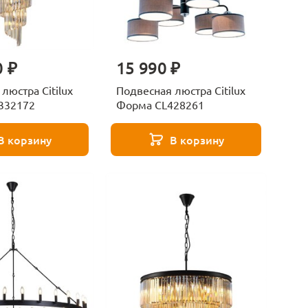
0 ₽
15 990 ₽
люстра Citilux
Подвесная люстра Citilux
332172
Форма CL428261
В корзину
В корзину