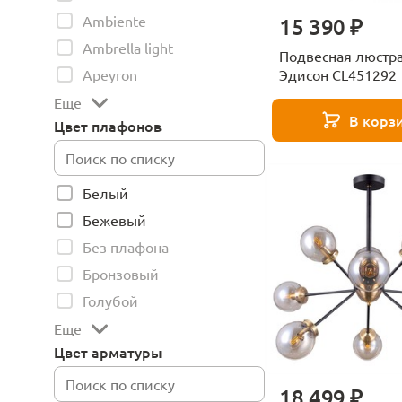
Ambiente
15 390 ₽
Ambrella light
Подвесная люстра 
Эдисон CL451292
Apeyron
Еще
В корз
Цвет плафонов
Белый
Бежевый
Без плафона
Бронзовый
Голубой
Еще
Цвет арматуры
18 499 ₽