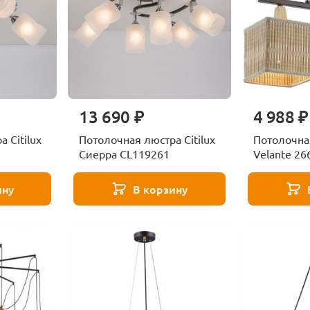
13 690 ₽
4 988 ₽
 Citilux
Потолочная люстра Citilux
Потолочна
Сиерра CL119261
Velante 26
ину
В корзину