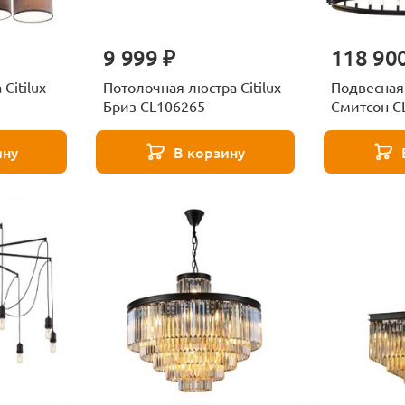
9 999 ₽
118 90
Citilux
Потолочная люстра Citilux
Подвесная 
Бриз CL106265
Смитсон C
ину
В корзину