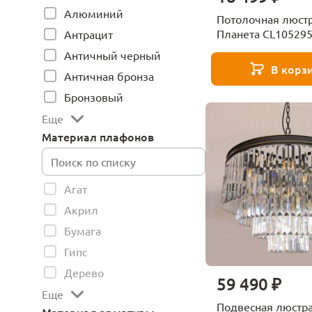
Алюминий
Потолочная люстра
Планета CL10529
Антрацит
Античный черный
В корз
Античная бронза
Бронзовый
Еще
Материал плафонов
Агат
Акрил
Бумага
Гипс
Дерево
59 490 ₽
Еще
Подвесная люстра 