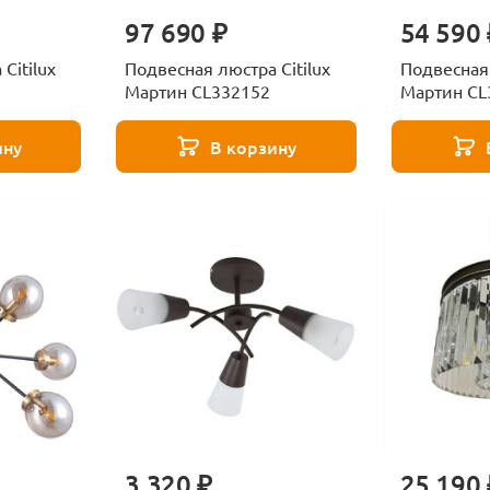
97 690 ₽
54 590 
Citilux
Подвесная люстра Citilux
Подвесная 
Мартин CL332152
Мартин CL
ину
В корзину
3 320 ₽
25 190 