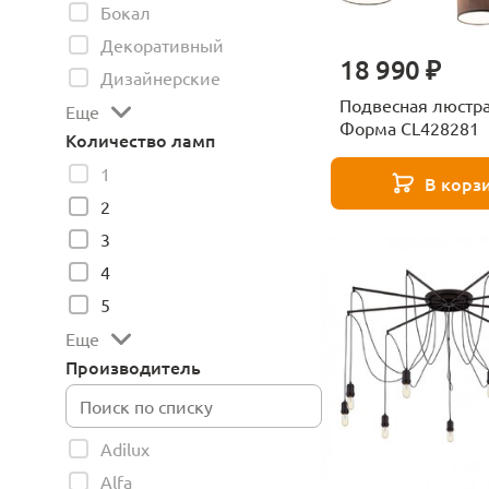
Бокал
Декоративный
18 990 ₽
Дизайнерские
Подвесная люстра 
Еще
Форма CL428281
Количество ламп
1
В корз
2
3
4
5
Еще
Производитель
Adilux
Alfa