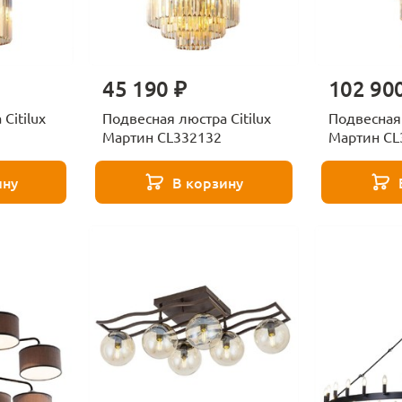
45 190 ₽
102 90
Citilux
Подвесная люстра Citilux
Подвесная 
Мартин CL332132
Мартин CL
ину
В корзину