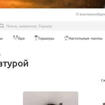
О компании
Бре
ры
Бра
Торшеры
Настольные лампы
е
атурой
С