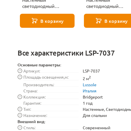
светодиодный
светодиодный
светильник Lussole
светильник Lussole
Bridgeport LSP-7036
Bridgeport LSP-7035
В корзину
В корзину
Все характеристики LSP-7037
Основные параметры:
Артикул:
LSP-7037
?
Площадь освещения,м:
?
2
2 м
Производитель:
Lussole
Страна:
Италия
Коллекция:
Bridgeport
?
Гарантия:
1 год
Тип:
Настенные, Светодиодн
?
Назначение:
Для спальни
?
Внешний вид:
Стиль:
Современный
?