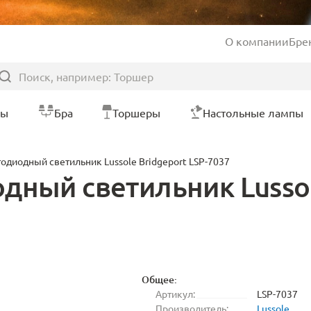
О компании
Бре
ры
Бра
Торшеры
Настольные лампы
одиодный светильник Lussole Bridgeport LSP-7037
ный светильник Lussole
Общее:
Артикул:
LSP-7037
Производитель:
Lussole