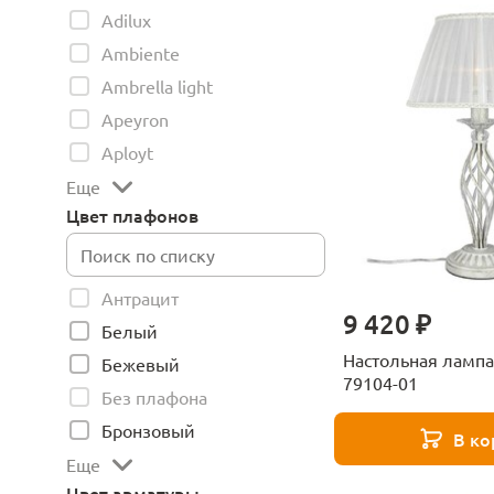
Adilux
Ambiente
Ambrella light
Apeyron
Aployt
Еще
Цвет плафонов
Антрацит
9 420 ₽
Белый
Настольная лампа
Бежевый
79104-01
Без плафона
Бронзовый
В ко
Еще
Цвет арматуры