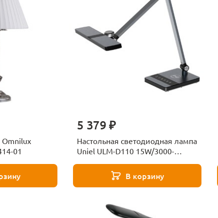
5 379 ₽
 Omnilux
Настольная светодиодная лампа
414-01
Uniel ULM-D110 15W/3000-
6500K/DIM Black UL-00011288
рзину
В корзину