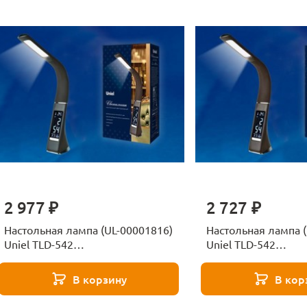
2 977 ₽
2 727 ₽
Настольная лампа (UL-00001816)
Настольная лампа 
Uniel TLD-542
Uniel TLD-542
Black/LED/300Lm/5000K/Dimmer
Brown/LED/300Lm/
В корзину
В кор