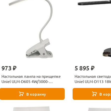
973 ₽
5 895 ₽
Настольная лампа на прищепке
Настольная светод
Uniel ULM-D605 4W/3000-
Uniel ULM-D113 18
6000K/DIM White UL-00010742
6000K/DIM Black U
В корзину
В кор