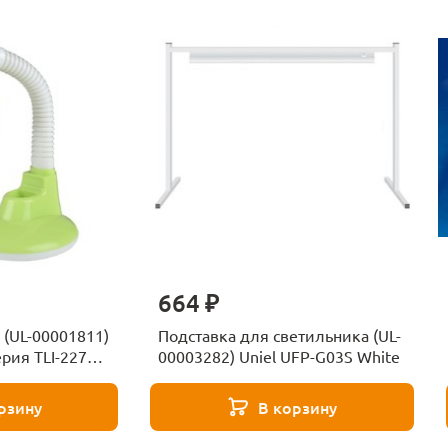
664 ₽
 (UL-00001811)
Подставка для светильника (UL-
рия TLI-227
00003282) Uniel UFP-G03S White
рзину
В корзину