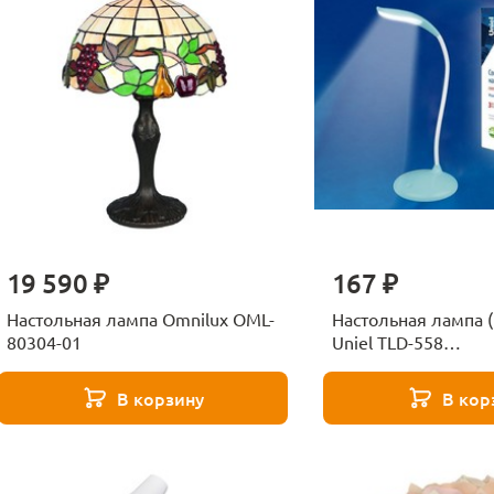
19 590 ₽
167 ₽
Настольная лампа Omnilux OML-
Настольная лампа 
80304-01
Uniel TLD-558
Blue/LED/280Lm/5
В корзину
В кор