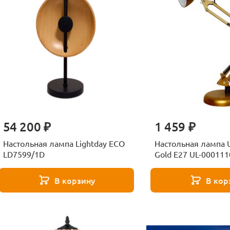
54 200 ₽
1 459 ₽
Настольная лампа Lightday ECO
Настольная лампа U
LD7599/1D
Gold E27 UL-000111
В корзину
В кор