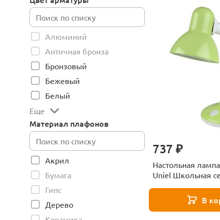
Алюминий
Античная бронза
Бронзовый
Бежевый
Белый
Еще
Материал плафонов
737 ₽
Акрил
Настольная лампа
Uniel Школьная се
Бумага
Green E27
Гипс
В ко
Дерево
Керамика