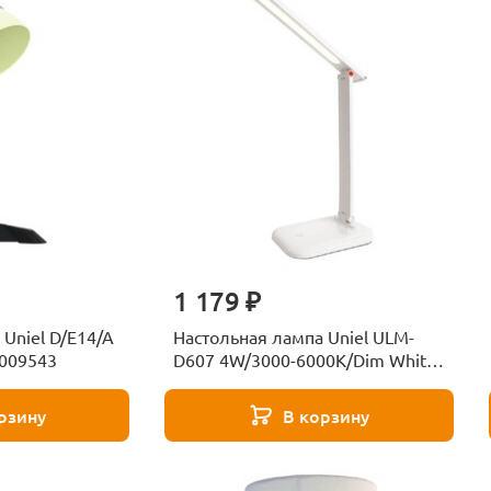
1 179 ₽
Uniel D/E14/A
Настольная лампа Uniel ULM-
0009543
D607 4W/3000-6000K/Dim White
UL-00010743
рзину
В корзину