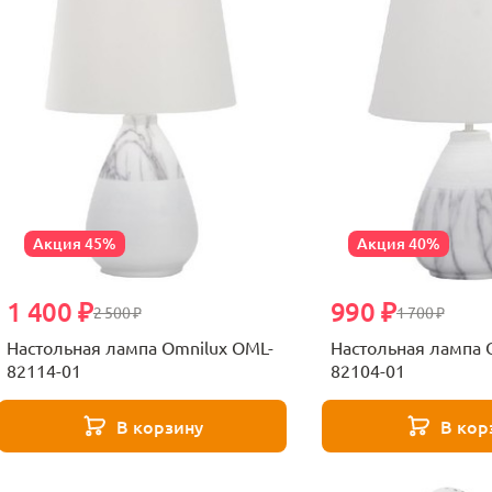
Акция 45%
Акция 40%
1 400 ₽
990 ₽
2 500 ₽
1 700 ₽
Настольная лампа Omnilux OML-
Настольная лампа 
82114-01
82104-01
В корзину
В кор