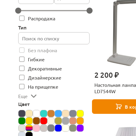
Распродажа
Тип
Без плафона
Гибкие
Декоративные
2 200 ₽
Дизайнерские
Настольная лампа 
На прищепке
LD7544W
Еще
Цвет
В ко