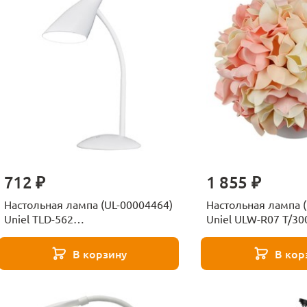
712 ₽
1 855 ₽
Настольная лампа (UL-00004464)
Настольная лампа 
Uniel TLD-562
Uniel ULW-R07 T/3
White/LED/360Lm/4500K/Dimmer
Гортензия Белый/
В корзину
В кор